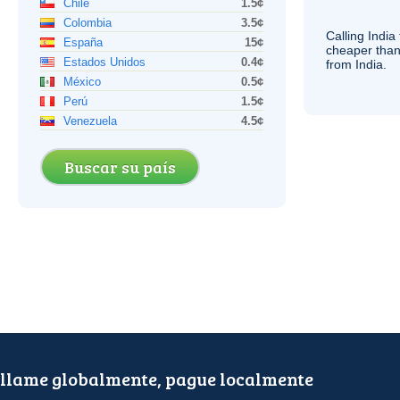
Chile
1.5¢
Colombia
3.5¢
Calling India
España
15¢
cheaper than
Estados Unidos
0.4¢
from India.
México
0.5¢
Perú
1.5¢
Venezuela
4.5¢
Buscar su país
llame globalmente, pague localmente