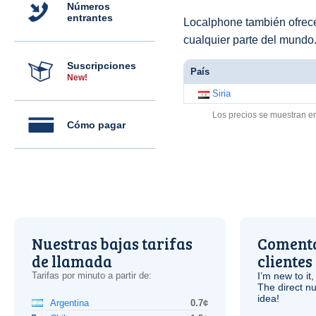
Números
entrantes
Localphone también ofre
cualquier parte del mundo
Suscripciones
País
New!
Siria
Los precios se muestran e
Cómo pagar
Nuestras bajas tarifas
Comenta
de llamada
clientes
Tarifas por minuto a partir de:
I’m new to it,
The direct nu
idea!
Argentina
0.7¢