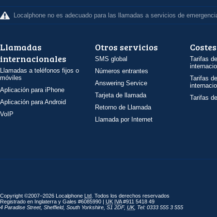
Localphone no es adecuado para las llamadas a servicios de emergenci
Llamadas
Otros servicios
Costes
internacionales
SMS global
Tarifas d
internaci
Llamadas a teléfonos fijos o
Números entrantes
móviles
Tarifas d
Answering Service
internaci
Aplicación para iPhone
Tarjeta de llamada
Tarifas d
Aplicación para Android
Retorno de Llamada
VoIP
Llamada por Internet
Copyright ©2007–2026 Localphone
Ltd
. Todos los derechos reservados
Registrado en Inglaterra y Gales #6085990 |
UK
IVA
#911 5418 49
4 Paradise Street
,
Sheffield
,
South Yorkshire
,
S1 2DF
,
UK
,
Tel: 0333 555 3 555