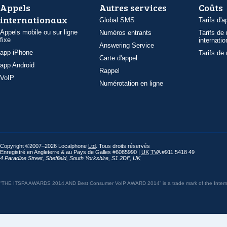
Appels
Autres services
Coûts
internationaux
Global SMS
Tarifs d'a
Appels mobile ou sur ligne
Numéros entrants
Tarifs de
fixe
internatio
Answering Service
app iPhone
Tarifs de
Carte d'appel
app Android
Rappel
VoIP
Numérotation en ligne
Copyright ©2007–2026 Localphone
Ltd
. Tous droits réservés
Enregistré en Angleterre & au Pays de Galles #6085990 |
UK
TVA
#911 5418 49
4 Paradise Street
,
Sheffield
,
South Yorkshire
,
S1 2DF
,
UK
“THE ITSPA AWARDS 2014 AND Best Consumer VoIP AWARD 2014” is a trade mark of the Internet 