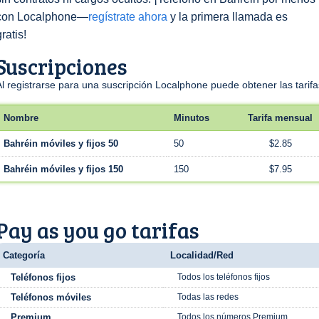
con Localphone—
regístrate ahora
y la primera llamada es
gratis!
Suscripciones
Al registrarse para una suscripción Localphone puede obtener las tari
Nombre
Minutos
Tarifa mensual
Bahréin móviles y fijos 50
50
$2.85
Bahréin móviles y fijos 150
150
$7.95
Pay as you go tarifas
Categoría
Localidad/Red
Teléfonos fijos
Todos los teléfonos fijos
Teléfonos móviles
Todas las redes
Premium
Todos los números Premium