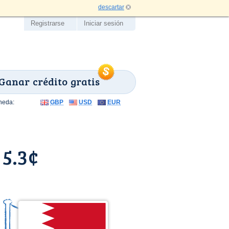
descartar
Registrarse
Iniciar sesión
Ganar crédito gratis
neda:
GBP
USD
EUR
 5.3¢