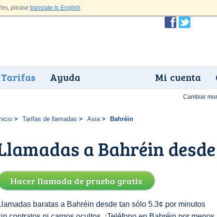
es, please
translate to English
.
Tarifas
Ayuda
Mi cuenta
Cambiar mo
nicio
Tarifas de llamadas
Asia
Bahréin
Llamadas a Bahréin desde
Hacer llamada de prueba gratis
Llamadas baratas a Bahréin desde tan sólo 5.3¢ por minutos
sin contratos ni cargos ocultos. ¡Teléfono en Bahréin por menos