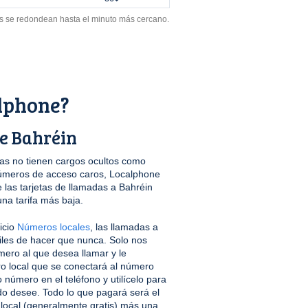
s se redondean hasta el minuto más cercano.
lphone?
de Bahréin
s no tienen cargos ocultos como
úmeros de acceso caros, Localphone
las tarjetas de llamadas a Bahréin
na tarifa más baja.
icio
Números locales
, las llamadas a
iles de hacer que nunca. Solo nos
úmero al que desea llamar y le
ro local que se conectará al número
 número en el teléfono y utilícelo para
do desee. Todo lo que pagará será el
 local (generalmente gratis) más una