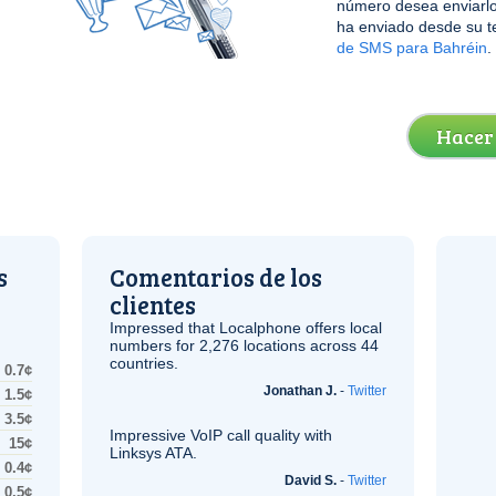
número desea enviarlo
ha enviado desde su t
de SMS para Bahréin
.
Hacer
s
Comentarios de los
clientes
Impressed that Localphone offers local
numbers for 2,276 locations across 44
countries.
0.7¢
Jonathan J.
-
Twitter
1.5¢
3.5¢
Impressive
VoIP
call quality with
15¢
Linksys
ATA
.
0.4¢
David S.
-
Twitter
0.5¢