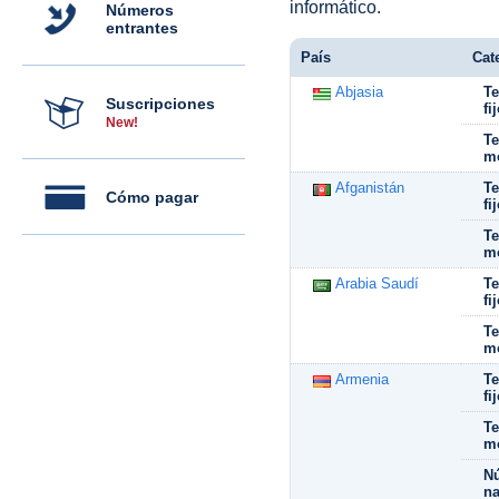
informático.
Números
entrantes
País
Cat
Abjasia
Te
Suscripciones
fi
New!
Te
mó
Afganistán
Te
Cómo pagar
fi
Te
mó
Arabia Saudí
Te
fi
Te
mó
Armenia
Te
fi
Te
mó
N
na