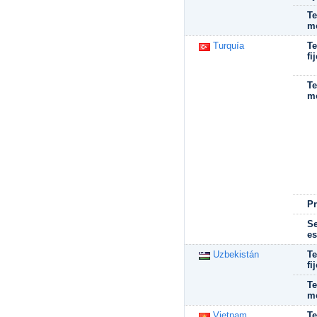
Te
mó
Turquía
Te
fi
Te
mó
P
Se
es
Uzbekistán
Te
fi
Te
mó
Vietnam
Te