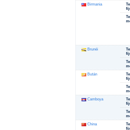
Birmania
Te
fi
Te
mó
Brunéi
Te
fi
Te
mó
Bután
Te
fi
Te
mó
Camboya
Te
fi
Te
mó
China
Te
fi