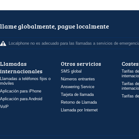
llame globalmente, pague localmente
Localphone no es adecuado para las llamadas a servicios de emergenci
Llamadas
Otros servicios
Costes
internacionales
SMS global
Tarifas d
internaci
Llamadas a teléfonos fijos o
Números entrantes
móviles
Tarifas d
Answering Service
internaci
Aplicación para iPhone
Tarjeta de llamada
Tarifas d
Aplicación para Android
Retorno de Llamada
VoIP
Llamada por Internet