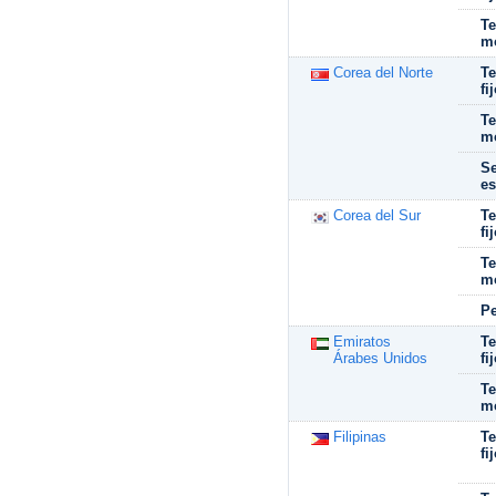
Te
mó
Corea del Norte
Te
fi
Te
mó
Se
es
Corea del Sur
Te
fi
Te
mó
Pe
Emiratos
Te
Árabes Unidos
fi
Te
mó
Filipinas
Te
fi