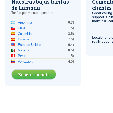
Nuestras bajas tarifas
Comenta
de llamada
clientes
Tarifas por minuto a partir de:
Great calling
support. Usi
make
SIP
cal
Argentina
0.7¢
Chile
1.5¢
Colombia
3.5¢
Localphone’s
España
15¢
really good, 
Estados Unidos
0.4¢
México
0.5¢
Perú
1.5¢
Venezuela
4.5¢
Buscar su país