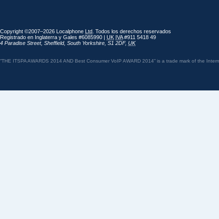
Copyright ©2007–2026 Localphone
Ltd
. Todos los derechos reservados
Registrado en Inglaterra y Gales #6085990 |
UK
IVA
#911 5418 49
4 Paradise Street
,
Sheffield
,
South Yorkshire
,
S1 2DF
,
UK
“THE ITSPA AWARDS 2014 AND Best Consumer VoIP AWARD 2014” is a trade mark of the Internet 