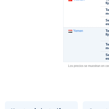
fi
Te
mó
Se
es
Yemen
Te
fi
Te
mó
Se
es
Los precios se muestran en ce