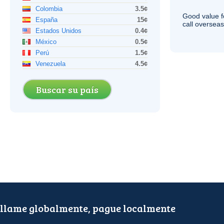
Colombia
3.5¢
Good value f
España
15¢
call overseas,
Estados Unidos
0.4¢
México
0.5¢
Perú
1.5¢
Venezuela
4.5¢
Buscar su país
llame globalmente, pague localmente