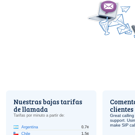
Nuestras bajas tarifas
Comenta
de llamada
clientes
Tarifas por minuto a partir de:
Great calling
support. Usi
make
SIP
cal
Argentina
0.7¢
Chile
1.5¢