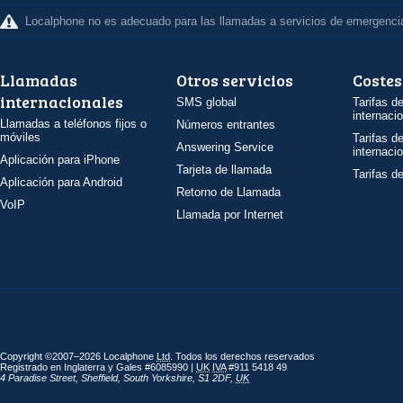
Localphone no es adecuado para las llamadas a servicios de emergenci
Llamadas
Otros servicios
Costes
internacionales
SMS global
Tarifas d
internaci
Llamadas a teléfonos fijos o
Números entrantes
móviles
Tarifas d
Answering Service
internaci
Aplicación para iPhone
Tarjeta de llamada
Tarifas d
Aplicación para Android
Retorno de Llamada
VoIP
Llamada por Internet
Copyright ©2007–2026 Localphone
Ltd
. Todos los derechos reservados
Registrado en Inglaterra y Gales #6085990 |
UK
IVA
#911 5418 49
4 Paradise Street
,
Sheffield
,
South Yorkshire
,
S1 2DF
,
UK