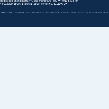
Registrado en Inglaterra y Gales #6085990 |
UK
IVA
#911 5418 49
4 Paradise Street
,
Sheffield
,
South Yorkshire
,
S1 2DF
,
UK
“THE ITSPA AWARDS 2014 AND Best Consumer VoIP AWARD 2014” is a trade mark of the Internet 