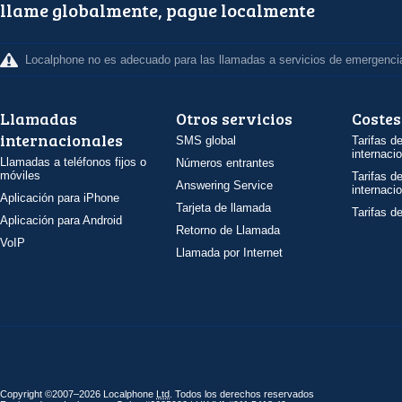
llame globalmente, pague localmente
Localphone no es adecuado para las llamadas a servicios de emergenci
Llamadas
Otros servicios
Costes
internacionales
SMS global
Tarifas d
internaci
Llamadas a teléfonos fijos o
Números entrantes
móviles
Tarifas d
Answering Service
internaci
Aplicación para iPhone
Tarjeta de llamada
Tarifas d
Aplicación para Android
Retorno de Llamada
VoIP
Llamada por Internet
Copyright ©2007–2026 Localphone
Ltd
. Todos los derechos reservados