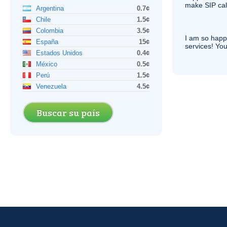
make
SIP
cal
Argentina
0.7¢
Chile
1.5¢
Colombia
3.5¢
I am so hap
España
15¢
services! You
Estados Unidos
0.4¢
México
0.5¢
Perú
1.5¢
Venezuela
4.5¢
Buscar su país