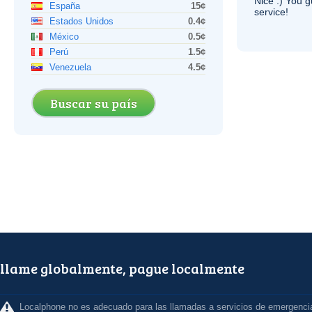
Nice :) You g
España
15¢
service!
Estados Unidos
0.4¢
México
0.5¢
Perú
1.5¢
Venezuela
4.5¢
Buscar su país
llame globalmente, pague localmente
Localphone no es adecuado para las llamadas a servicios de emergenci