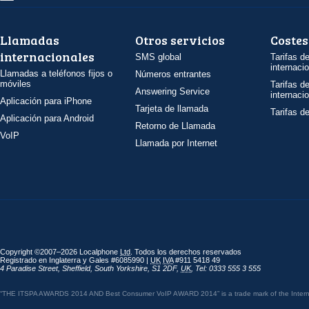
Llamadas
Otros servicios
Costes
internacionales
SMS global
Tarifas d
internaci
Llamadas a teléfonos fijos o
Números entrantes
móviles
Tarifas d
Answering Service
internaci
Aplicación para iPhone
Tarjeta de llamada
Tarifas d
Aplicación para Android
Retorno de Llamada
VoIP
Llamada por Internet
Copyright ©2007–2026 Localphone
Ltd
. Todos los derechos reservados
Registrado en Inglaterra y Gales #6085990 |
UK
IVA
#911 5418 49
4 Paradise Street
,
Sheffield
,
South Yorkshire
,
S1 2DF
,
UK
,
Tel: 0333 555 3 555
“THE ITSPA AWARDS 2014 AND Best Consumer VoIP AWARD 2014” is a trade mark of the Internet 