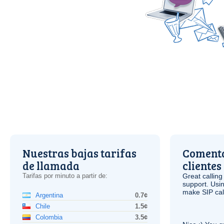
Nuestras bajas tarifas
Comenta
de llamada
clientes
Tarifas por minuto a partir de:
Great calling
support. Usi
make
SIP
cal
Argentina
0.7¢
Chile
1.5¢
Colombia
3.5¢