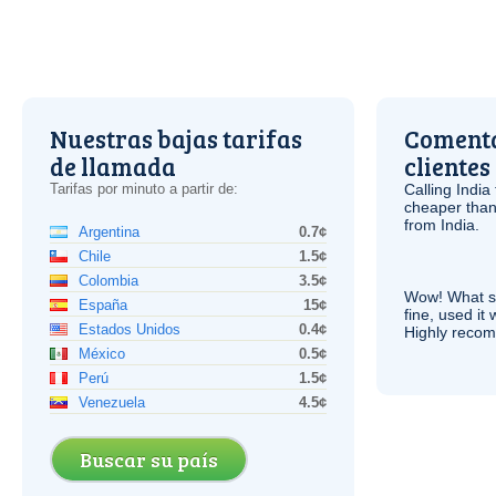
Nuestras bajas tarifas
Comenta
de llamada
clientes
Tarifas por minuto a partir de:
Calling India
cheaper than
from India.
Argentina
0.7¢
Chile
1.5¢
Colombia
3.5¢
Wow! What se
España
15¢
fine, used it
Estados Unidos
0.4¢
Highly recom
México
0.5¢
Perú
1.5¢
Venezuela
4.5¢
Buscar su país