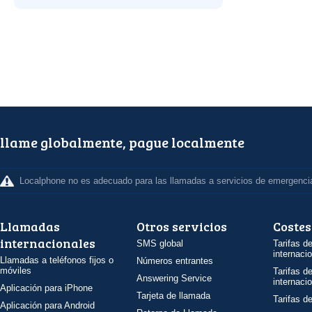
llame globalmente, pague localmente
Localphone no es adecuado para las llamadas a servicios de emergenci
Llamadas
Otros servicios
Costes
internacionales
SMS global
Tarifas d
internaci
Llamadas a teléfonos fijos o
Números entrantes
móviles
Tarifas d
Answering Service
internaci
Aplicación para iPhone
Tarjeta de llamada
Tarifas d
Aplicación para Android