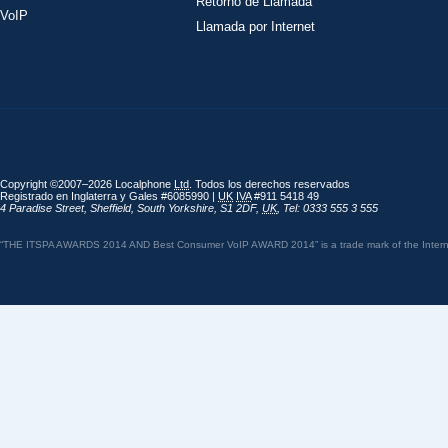
Retorno de Llamada
VoIP
Llamada por Internet
Copyright ©2007–2026 Localphone
Ltd
. Todos los derechos reservados
Registrado en Inglaterra y Gales #6085990 |
UK
IVA
#911 5418 49
4 Paradise Street
,
Sheffield
,
South Yorkshire
,
S1 2DF
,
UK
,
Tel: 0333 555 3 555
“THE ITSPA AWARDS 2014 AND Best Consumer VoIP AWARD 2014” is a trade mark of the Internet 