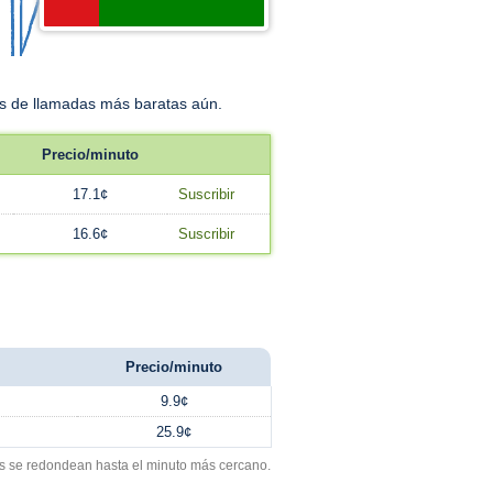
fas de llamadas más baratas aún.
Precio/minuto
17.1¢
Suscribir
16.6¢
Suscribir
Precio/minuto
9.9¢
25.9¢
s se redondean hasta el minuto más cercano.