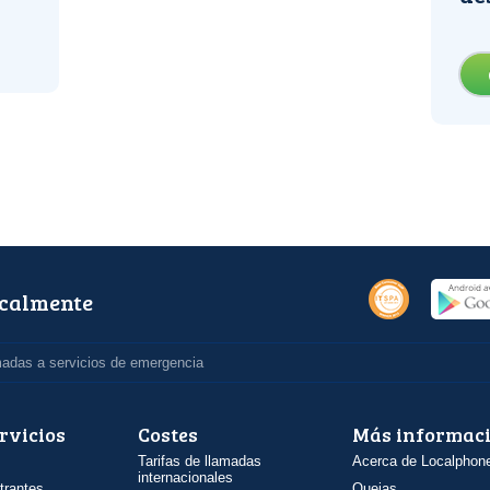
ocalmente
madas a servicios de emergencia
rvicios
Costes
Más informac
Tarifas de llamadas
Acerca de Localphon
internacionales
trantes
Quejas