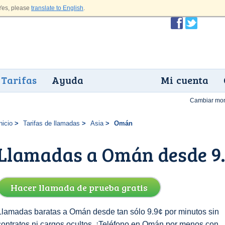
es, please
translate to English
.
Tarifas
Ayuda
Mi cuenta
Cambiar mo
nicio
Tarifas de llamadas
Asia
Omán
Llamadas a Omán desde 9
Hacer llamada de prueba gratis
Llamadas baratas a Omán desde tan sólo 9.9¢ por minutos sin
contratos ni cargos ocultos. ¡Teléfono en Omán por menos con