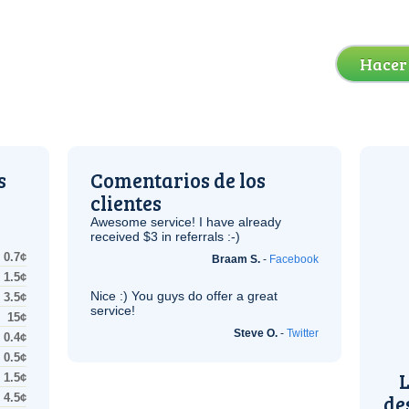
Hacer
s
Comentarios de los
clientes
Awesome service! I have already
received $3 in referrals :-)
0.7¢
Braam S.
-
Facebook
1.5¢
Nice :) You guys do offer a great
3.5¢
service!
15¢
Steve O.
-
Twitter
0.4¢
0.5¢
L
1.5¢
de
4.5¢