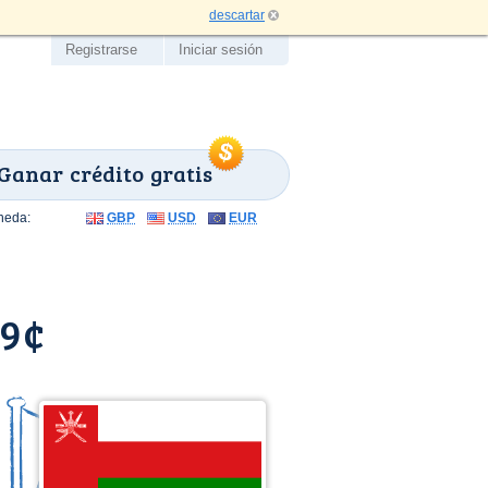
descartar
Registrarse
Iniciar sesión
Ganar crédito gratis
neda:
GBP
USD
EUR
.9¢