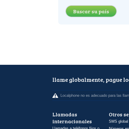
Buscar su país
llame globalmente, pague l
Localphone no es adecuado para las lla
Llamadas
Otros se
internacionales
SMS global
Llamadas a teléfonos fijos o
Números en