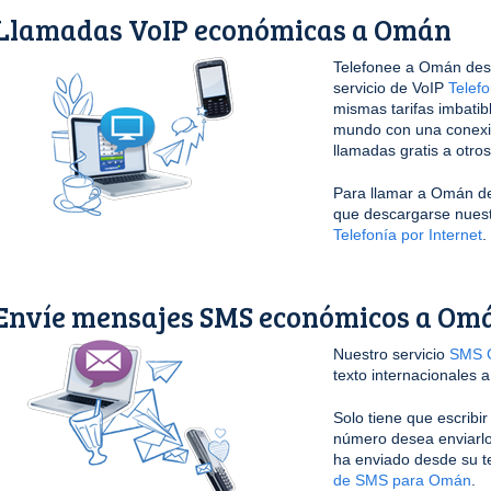
Llamadas VoIP económicas a Omán
Telefonee a Omán desd
servicio de VoIP
Telefo
mismas tarifas imbati
mundo con una conexi
llamadas gratis a otro
Para llamar a Omán des
que descargarse nuestr
Telefonía por Internet
.
Envíe mensajes SMS económicos a Om
Nuestro servicio
SMS G
texto internacionales 
Solo tiene que escribi
número desea enviarlo
ha enviado desde su t
de SMS para Omán
.