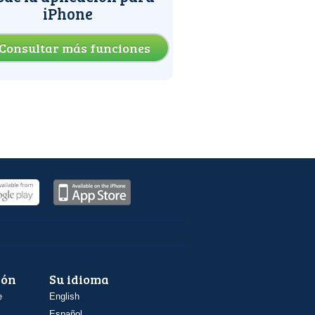
iPhone
Consultar más funciones
ión
Su idioma
e
English
Español