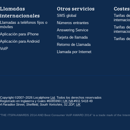
Llamadas
Otros servicios
Costes
internacionales
SMS global
Tarifas d
internaci
Llamadas a teléfonos fijos o
Números entrantes
móviles
Tarifas d
Answering Service
internaci
Aplicación para iPhone
Tarjeta de llamada
Tarifas d
Aplicación para Android
Retorno de Llamada
VoIP
Llamada por Internet
Copyright ©2007–2026 Localphone
Ltd
. Todos los derechos reservados
Registrado en Inglaterra y Gales #6085990 |
UK
IVA
#911 5418 49
4 Paradise Street
,
Sheffield
,
South Yorkshire
,
S1 2DF
,
UK
“THE ITSPA AWARDS 2014 AND Best Consumer VoIP AWARD 2014” is a trade mark of the Internet 