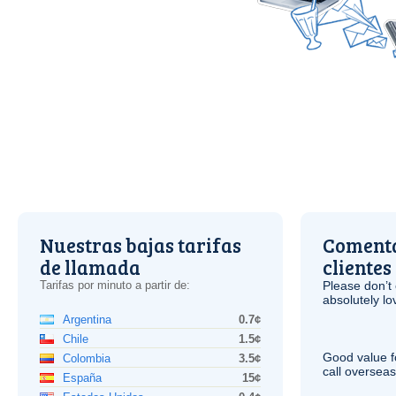
Nuestras bajas tarifas
Comenta
de llamada
clientes
Tarifas por minuto a partir de:
Please don’t 
absolutely lo
Argentina
0.7¢
Chile
1.5¢
Good value f
Colombia
3.5¢
call overseas,
España
15¢