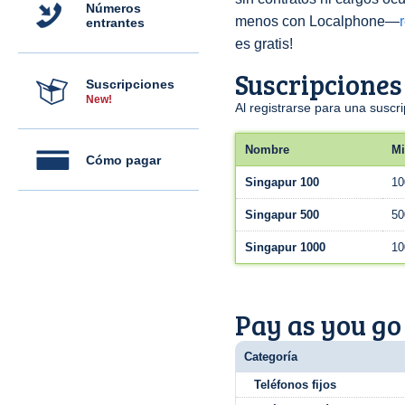
Números
menos con Localphone—
entrantes
es gratis!
Suscripciones
Suscripciones
New!
Al registrarse para una susc
Nombre
Mi
Cómo pagar
Singapur 100
10
Singapur 500
50
Singapur 1000
10
Pay as you go
Categoría
Teléfonos fijos