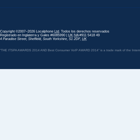
Copyright ©2007–2026 Localphone
Ltd
. Todos los derechos reservados
Registrado en Inglaterra y Gales #6085990 |
UK
IVA
#911 5418 49
4 Paradise Street
,
Sheffield
,
South Yorkshire
,
S1 2DF
,
UK
“THE ITSPA AWARDS 2014 AND Best Consumer VoIP AWARD 2014” is a trade mark of the Internet 