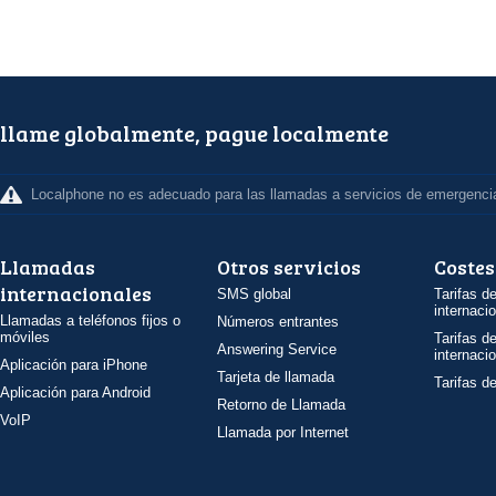
llame globalmente, pague localmente
Localphone no es adecuado para las llamadas a servicios de emergenci
Llamadas
Otros servicios
Costes
internacionales
SMS global
Tarifas d
internaci
Llamadas a teléfonos fijos o
Números entrantes
móviles
Tarifas d
Answering Service
internaci
Aplicación para iPhone
Tarjeta de llamada
Tarifas d
Aplicación para Android
Retorno de Llamada
VoIP
Llamada por Internet