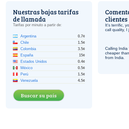
Nuestras bajas tarifas
Comenta
de llamada
clientes
Tarifas por minuto a partir de:
It’s terrific,
call quality, I
Argentina
0.7¢
Chile
1.5¢
Calling India
Colombia
3.5¢
cheaper than
España
15¢
from India.
Estados Unidos
0.4¢
México
0.5¢
Perú
1.5¢
Venezuela
4.5¢
Buscar su país