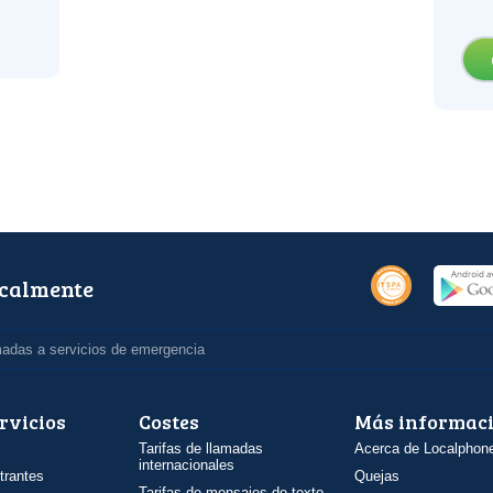
ocalmente
madas a servicios de emergencia
rvicios
Costes
Más informac
Tarifas de llamadas
Acerca de Localphon
internacionales
trantes
Quejas
Tarifas de mensajes de texto