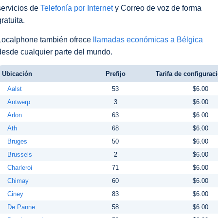
servicios de
Telefonía por Internet
y Correo de voz de forma
gratuita.
Localphone también ofrece
llamadas económicas a Bélgica
desde cualquier parte del mundo.
Ubicación
Prefijo
Tarifa de configuraci
Aalst
53
$6.00
Antwerp
3
$6.00
Arlon
63
$6.00
Ath
68
$6.00
Bruges
50
$6.00
Brussels
2
$6.00
Charleroi
71
$6.00
Chimay
60
$6.00
Ciney
83
$6.00
De Panne
58
$6.00