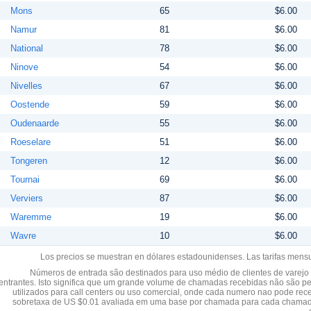
Mons
65
$6.00
Namur
81
$6.00
National
78
$6.00
Ninove
54
$6.00
Nivelles
67
$6.00
Oostende
59
$6.00
Oudenaarde
55
$6.00
Roeselare
51
$6.00
Tongeren
12
$6.00
Tournai
69
$6.00
Verviers
87
$6.00
Waremme
19
$6.00
Wavre
10
$6.00
Los precios se muestran en dólares estadounidenses. Las tarifas mens
Números de entrada são destinados para uso médio de clientes de varejo y
entrantes. Isto significa que um grande volume de chamadas recebidas não são p
utilizados para call centers ou uso comercial, onde cada numero nao pode re
sobretaxa de US $0.01 avaliada em uma base por chamada para cada chamad