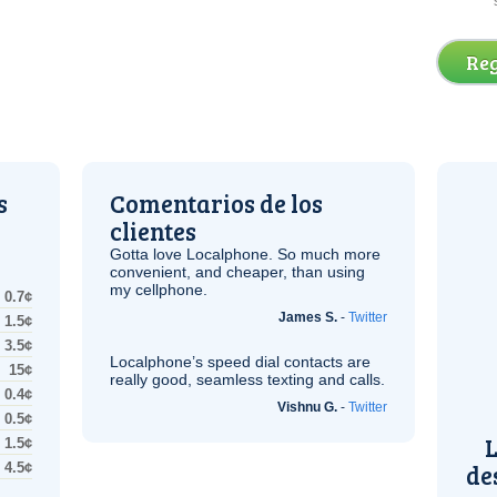
Reg
s
Comentarios de los
clientes
Gotta love Localphone. So much more
convenient, and cheaper, than using
my cellphone.
0.7¢
James S.
-
Twitter
1.5¢
3.5¢
Localphone’s speed dial contacts are
15¢
really good, seamless texting and calls.
0.4¢
Vishnu G.
-
Twitter
0.5¢
L
1.5¢
de
4.5¢