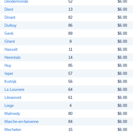
Dendermonde
52
$6.00
Diest
13
$6.00
Dinant
82
$6.00
Durbuy
86
$6.00
Genk
89
$6.00
Ghent
9
$6.00
Hasselt
11
$6.00
Herentals
14
$6.00
Huy
85
$6.00
Ieper
57
$6.00
Kortrijk
56
$6.00
La Louviere
64
$6.00
Libramont
61
$6.00
Liege
4
$6.00
Malmedy
80
$6.00
Marche-en-famenne
84
$6.00
Mechelen
15
$6.00