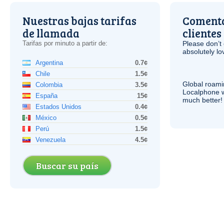
Nuestras bajas tarifas
Comenta
de llamada
clientes
Tarifas por minuto a partir de:
Please don’t 
absolutely lo
Argentina
0.7¢
Chile
1.5¢
Global roami
Colombia
3.5¢
Localphone 
España
15¢
much better!
Estados Unidos
0.4¢
México
0.5¢
Perú
1.5¢
Venezuela
4.5¢
Buscar su país