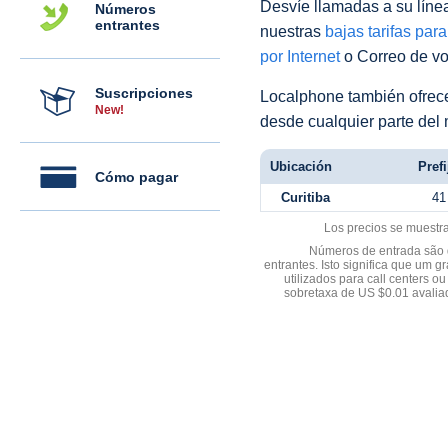
Desvíe llamadas a su línea 
Números
entrantes
nuestras
bajas tarifas par
por Internet
o Correo de voz
Suscripciones
Localphone también ofre
New!
desde cualquier parte del
Ubicación
Prefi
Cómo pagar
Curitiba
41
Los precios se muestr
Números de entrada são d
entrantes. Isto significa que u
utilizados para call centers
sobretaxa de US $0.01 avali