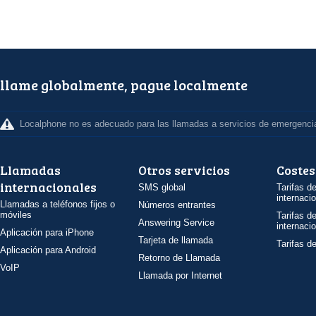
llame globalmente, pague localmente
Localphone no es adecuado para las llamadas a servicios de emergenci
Llamadas
Otros servicios
Costes
internacionales
SMS global
Tarifas d
internaci
Llamadas a teléfonos fijos o
Números entrantes
móviles
Tarifas d
Answering Service
internaci
Aplicación para iPhone
Tarjeta de llamada
Tarifas d
Aplicación para Android
Retorno de Llamada
VoIP
Llamada por Internet