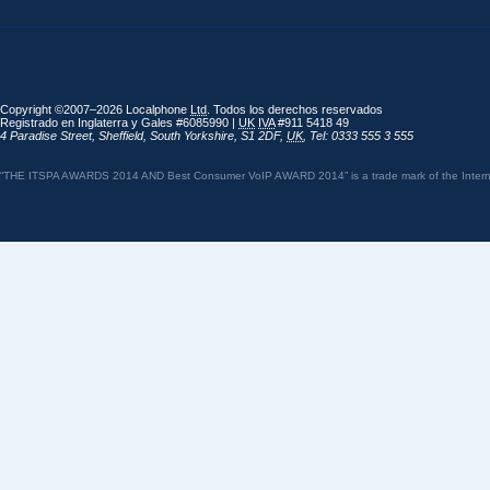
Copyright ©2007–2026 Localphone
Ltd
. Todos los derechos reservados
Registrado en Inglaterra y Gales #6085990 |
UK
IVA
#911 5418 49
4 Paradise Street
,
Sheffield
,
South Yorkshire
,
S1 2DF
,
UK
,
Tel: 0333 555 3 555
“THE ITSPA AWARDS 2014 AND Best Consumer VoIP AWARD 2014” is a trade mark of the Internet 