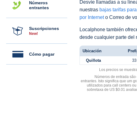
Desvíe llamadas a su línea 
Números
entrantes
nuestras
bajas tarifas par
por Internet
o Correo de voz
Suscripciones
Localphone también ofre
New!
desde cualquier parte del
Ubicación
Prefi
Cómo pagar
Quillota
33
Los precios se muestr
Números de entrada são d
entrantes. Isto significa que u
utilizados para call centers
sobretaxa de US $0.01 avali