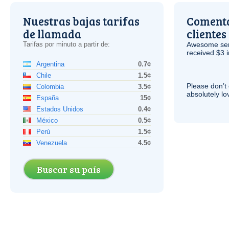
Nuestras bajas tarifas
Comenta
de llamada
clientes
Tarifas por minuto a partir de:
Awesome serv
received $3 in
Argentina
0.7¢
Chile
1.5¢
Please don’t 
Colombia
3.5¢
absolutely lo
España
15¢
Estados Unidos
0.4¢
México
0.5¢
Perú
1.5¢
Venezuela
4.5¢
Buscar su país