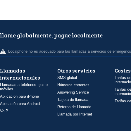
llame globalmente, pague localmente
Localphone no es adecuado para las llamadas a servicios de emergenci
Llamadas
Otros servicios
Costes
internacionales
SMS global
Tarifas d
internaci
Llamadas a teléfonos fijos o
Números entrantes
móviles
Tarifas d
Answering Service
internaci
Aplicación para iPhone
Tarjeta de llamada
Tarifas d
Aplicación para Android
Retorno de Llamada
VoIP
Llamada por Internet