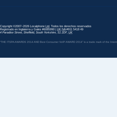
Copyright ©2007–2026 Localphone
Ltd
. Todos los derechos reservados
Registrado en Inglaterra y Gales #6085990 |
UK
IVA
#911 5418 49
4 Paradise Street
,
Sheffield
,
South Yorkshire
,
S1 2DF
,
UK
“THE ITSPA AWARDS 2014 AND Best Consumer VoIP AWARD 2014” is a trade mark of the Internet 