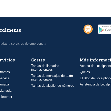
ocalmente
madas a servicios de emergencia
rvicios
Costes
Más informac
Tarifas de llamadas
Acerca de Localphon
internacionales
trantes
Quejas
Tarifas de mensajes de texto
ervice
El Blog de Localphon
internacionales
llamada
Asistencia de Localp
Tarifas de alquiler de números
 Llamada
 Internet