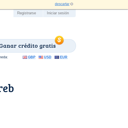
descartar
Registrarse
Iniciar sesión
Ganar crédito gratis
neda:
GBP
USD
EUR
reb