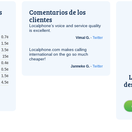
s
Comentarios de los
clientes
Localphone’s voice and service quality
is excellent.
0.7¢
Vimal G.
-
Twitter
1.5¢
Localphone.com makes calling
3.5¢
international on the go so much
15¢
cheaper!
0.4¢
Janneke G.
-
Twitter
0.5¢
L
1.5¢
de
4.5¢