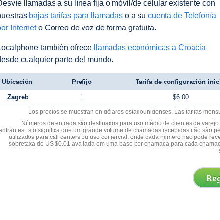
Desvíe llamadas a su línea fija o móvil/de celular existente con
nuestras
bajas tarifas para llamadas
o a su
cuenta de Telefonía
por Internet
o Correo de voz de forma gratuita.
Localphone también ofrece
llamadas económicas a Croacia
desde cualquier parte del mundo.
Ubicación
Prefijo
Tarifa de configuración inic
Zagreb
1
$6.00
Los precios se muestran en dólares estadounidenses. Las tarifas mens
Números de entrada são destinados para uso médio de clientes de varejo y
entrantes. Isto significa que um grande volume de chamadas recebidas não são p
utilizados para call centers ou uso comercial, onde cada numero nao pode re
sobretaxa de US $0.01 avaliada em uma base por chamada para cada chamad
Reg