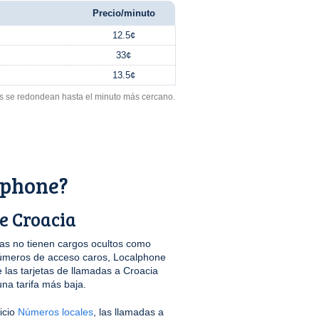
Precio/minuto
12.5¢
33¢
13.5¢
s se redondean hasta el minuto más cercano.
lphone?
e Croacia
s no tienen cargos ocultos como
úmeros de acceso caros, Localphone
las tarjetas de llamadas a Croacia
na tarifa más baja.
icio
Números locales
, las llamadas a