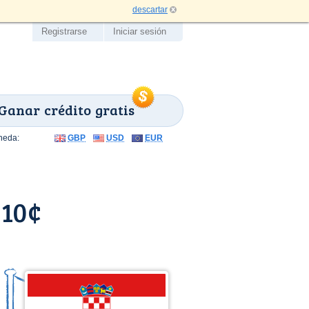
descartar
Registrarse
Iniciar sesión
Ganar crédito gratis
neda:
GBP
USD
EUR
 10¢