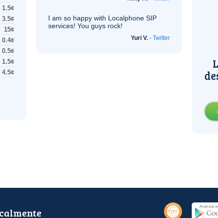
1.5¢
I am so happy with Localphone
SIP
3.5¢
services! You guys rock!
15¢
Yuri V.
-
Twitter
0.4¢
0.5¢
L
1.5¢
de
4.5¢
ocalmente