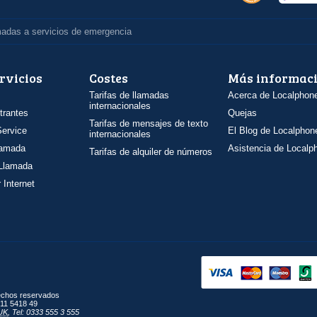
madas a servicios de emergencia
rvicios
Costes
Más informac
Tarifas de llamadas
Acerca de Localphon
internacionales
trantes
Quejas
Tarifas de mensajes de texto
ervice
El Blog de Localphon
internacionales
llamada
Asistencia de Localp
Tarifas de alquiler de números
 Llamada
 Internet
rechos reservados
11 5418 49
UK
,
Tel: 0333 555 3 555