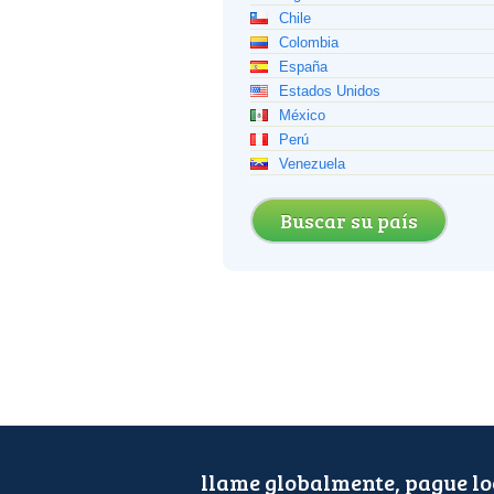
Chile
Colombia
España
Estados Unidos
México
Perú
Venezuela
Buscar su país
llame globalmente, pague l