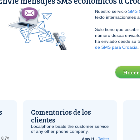
Envíe mensajes SMS económicos a Cro
Nuestro servicio
SMS G
texto internacionales a
Solo tiene que escribi
número desea enviarlo
ha enviado desde su t
de SMS para Croacia
.
Hacer
s
Comentarios de los
clientes
Localphone beats the customer service
of any other phone company.
0.7¢
Amy H.
-
Twitter