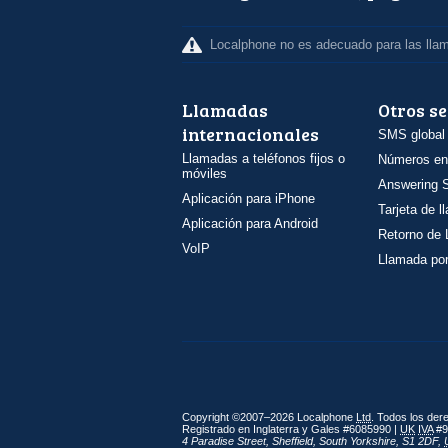
Localphone no es adecuado para las lla
Llamadas
Otros se
internacionales
SMS global
Llamadas a teléfonos fijos o
Números en
móviles
Answering S
Aplicación para iPhone
Tarjeta de 
Aplicación para Android
Retorno de
VoIP
Llamada por
Copyright ©2007–2026 Localphone
Ltd
. Todos los de
Registrado en Inglaterra y Gales #6085990 |
UK
IVA
#9
4 Paradise Street
,
Sheffield
,
South Yorkshire
,
S1 2DF
,