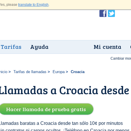
es, please
translate to English
.
Tarifas
Ayuda
Mi cuenta
Cambiar mo
nicio
Tarifas de llamadas
Europa
Croacia
Llamadas a Croacia desde
Hacer llamada de prueba gratis
Llamadas baratas a Croacia desde tan sólo 10¢ por minutos
sin contratos ni cargos ocultos. ¡Teléfono en Croacia por menos