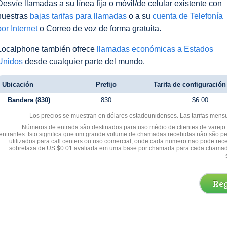
Desvíe llamadas a su línea fija o móvil/de celular existente con
nuestras
bajas tarifas para llamadas
o a su
cuenta de Telefonía
por Internet
o Correo de voz de forma gratuita.
Localphone también ofrece
llamadas económicas a Estados
Unidos
desde cualquier parte del mundo.
Ubicación
Prefijo
Tarifa de configuración 
Bandera (830)
830
$6.00
Los precios se muestran en dólares estadounidenses. Las tarifas mens
Números de entrada são destinados para uso médio de clientes de varejo y
entrantes. Isto significa que um grande volume de chamadas recebidas não são p
utilizados para call centers ou uso comercial, onde cada numero nao pode re
sobretaxa de US $0.01 avaliada em uma base por chamada para cada chamad
Reg