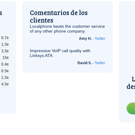
s
Comentarios de los
clientes
Localphone beats the customer service
of any other phone company.
0.7¢
Amy H.
-
Twitter
1.5¢
Impressive
VoIP
call quality with
3.5¢
Linksys
ATA
.
15¢
David S.
-
Twitter
0.4¢
0.5¢
L
1.5¢
de
4.5¢