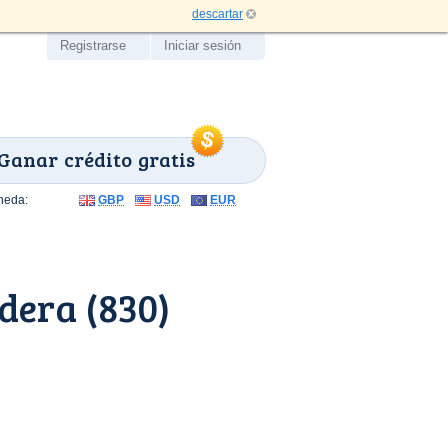
descartar
Registrarse
Iniciar sesión
Ganar crédito gratis
neda:
GBP
USD
EUR
dera (830)