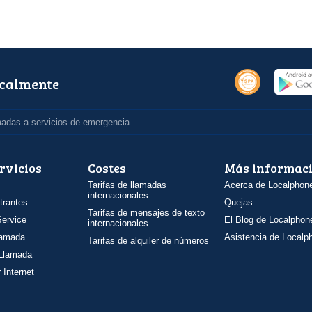
ocalmente
madas a servicios de emergencia
rvicios
Costes
Más informac
Tarifas de llamadas
Acerca de Localphon
internacionales
trantes
Quejas
Tarifas de mensajes de texto
ervice
El Blog de Localphon
internacionales
llamada
Asistencia de Localp
Tarifas de alquiler de números
 Llamada
 Internet