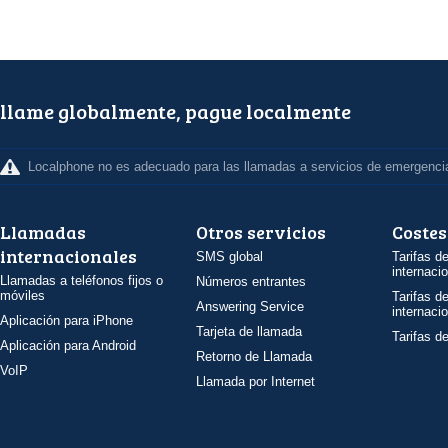
llame globalmente, pague localmente
Localphone no es adecuado para las llamadas a servicios de emergenci
Llamadas
Otros servicios
Costes
internacionales
SMS global
Tarifas d
internaci
Llamadas a teléfonos fijos o
Números entrantes
móviles
Tarifas d
Answering Service
internaci
Aplicación para iPhone
Tarjeta de llamada
Tarifas d
Aplicación para Android
Retorno de Llamada
VoIP
Llamada por Internet