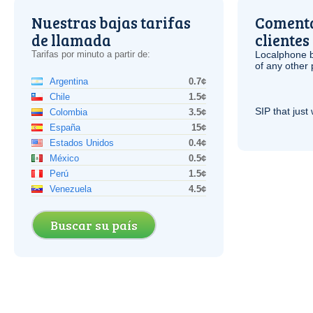
Nuestras bajas tarifas
Comenta
de llamada
clientes
Tarifas por minuto a partir de:
Localphone b
of any other
Argentina
0.7¢
Chile
1.5¢
SIP
that just 
Colombia
3.5¢
España
15¢
Estados Unidos
0.4¢
México
0.5¢
Perú
1.5¢
Venezuela
4.5¢
Buscar su país