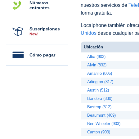
Números
nuestros servicios de
Telef
entrantes
forma gratuita.
Localphone también ofre
Suscripciones
Unidos
desde cualquier pa
New!
Ubicación
Cómo pagar
Alba (903)
Alvin (832)
Amarillo (806)
Arlington (817)
Austin (512)
Bandera (830)
Bastrop (512)
Beaumont (409)
Ben Wheeler (903)
Canton (903)