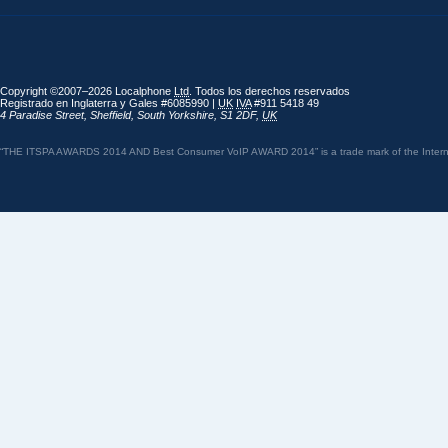
Copyright ©2007–2026 Localphone
Ltd
. Todos los derechos reservados
Registrado en Inglaterra y Gales #6085990 |
UK
IVA
#911 5418 49
4 Paradise Street
,
Sheffield
,
South Yorkshire
,
S1 2DF
,
UK
“THE ITSPA AWARDS 2014 AND Best Consumer VoIP AWARD 2014” is a trade mark of the Internet 