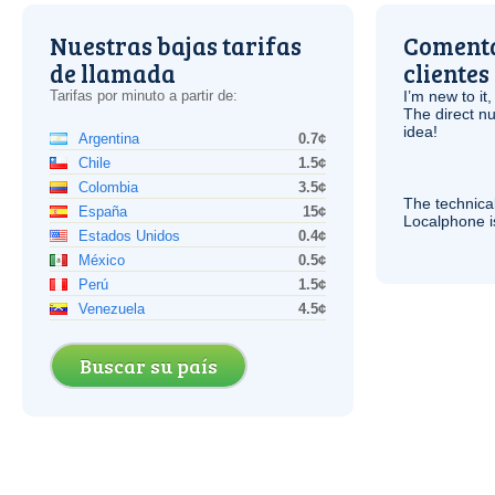
Nuestras bajas tarifas
Comenta
de llamada
clientes
Tarifas por minuto a partir de:
I’m new to it,
The direct nu
idea!
Argentina
0.7¢
Chile
1.5¢
Colombia
3.5¢
The technica
España
15¢
Localphone 
Estados Unidos
0.4¢
México
0.5¢
Perú
1.5¢
Venezuela
4.5¢
Buscar su país