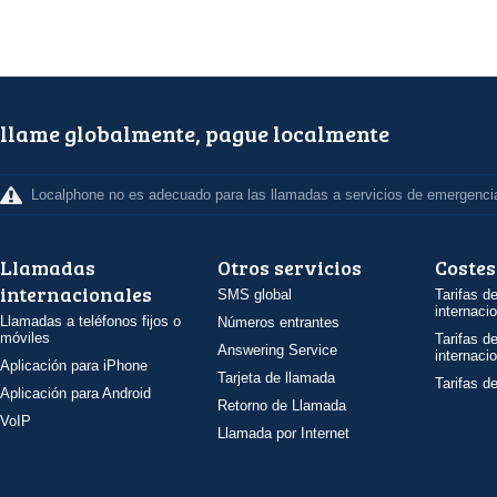
llame globalmente, pague localmente
Localphone no es adecuado para las llamadas a servicios de emergenci
Llamadas
Otros servicios
Costes
internacionales
SMS global
Tarifas d
internaci
Llamadas a teléfonos fijos o
Números entrantes
móviles
Tarifas d
Answering Service
internaci
Aplicación para iPhone
Tarjeta de llamada
Tarifas d
Aplicación para Android
Retorno de Llamada
VoIP
Llamada por Internet