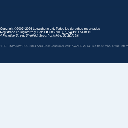
Copyright ©2007–2026 Localphone
Ltd
. Todos los derechos reservados
Registrado en Inglaterra y Gales #6085990 |
UK
IVA
#911 5418 49
4 Paradise Street
,
Sheffield
,
South Yorkshire
,
S1 2DF
,
UK
“THE ITSPA AWARDS 2014 AND Best Consumer VoIP AWARD 2014” is a trade mark of the Internet 