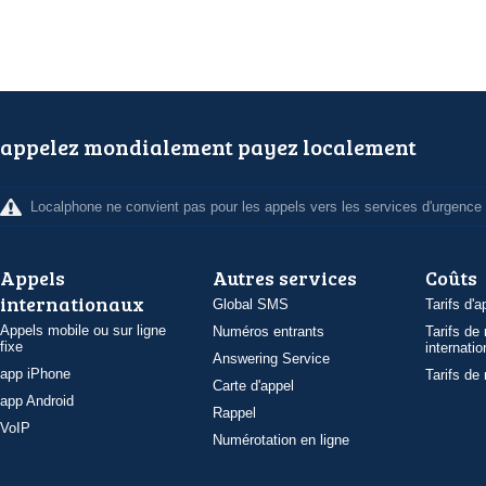
appelez mondialement payez localement
Localphone ne convient pas pour les appels vers les services d'urgence
Appels
Autres services
Coûts
internationaux
Global SMS
Tarifs d'a
Appels mobile ou sur ligne
Numéros entrants
Tarifs de
fixe
internatio
Answering Service
app iPhone
Tarifs de
Carte d'appel
app Android
Rappel
VoIP
Numérotation en ligne