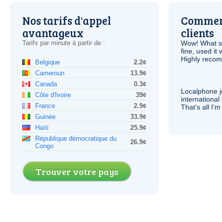
Nos tarifs d'appel
Comment
avantageux
clients
Tarifs par minute à partir de :
Wow! What se
fine, used it
Highly recom
Belgique
2.2¢
Cameroun
13.9¢
Canada
0.3¢
Localphone j
Côte d'Ivoire
39¢
international 
France
2.9¢
That’s all I’
Guinée
33.9¢
Haïti
25.9¢
République démocratique du
26.9¢
Congo
Trouver votre pays