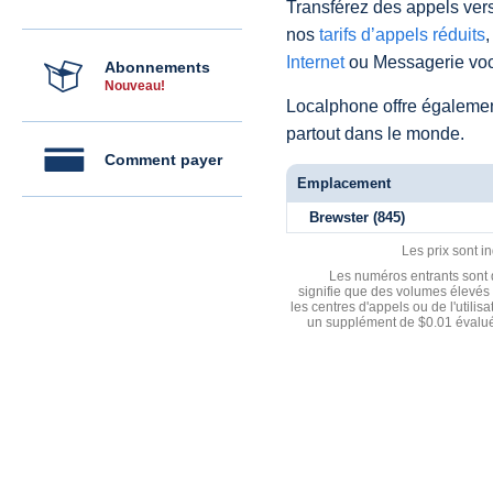
Transférez des appels vers
nos
tarifs d’appels réduits
,
Internet
ou Messagerie voc
Abonnements
Nouveau!
Localphone offre égaleme
partout dans le monde.
Comment payer
Emplacement
Brewster (845)
Les prix sont i
Les numéros entrants sont d
signifie que des volumes élevés 
les centres d'appels ou de l'utili
un supplément de $0.01 évalué