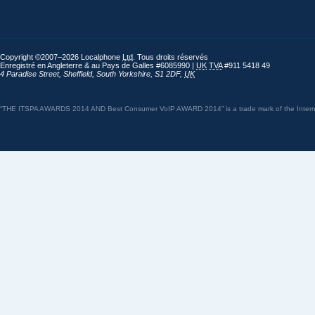
Copyright ©2007–2026 Localphone
Ltd
. Tous droits réservés
Enregistré en Angleterre & au Pays de Galles #6085990 |
UK
TVA
#911 5418 49
4 Paradise Street
,
Sheffield
,
South Yorkshire
,
S1 2DF
,
UK
“THE ITSPA AWARDS 2014 AND Best Consumer VoIP AWARD 2014” is a trade mark of the Internet 