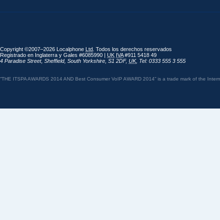
Copyright ©2007–2026 Localphone
Ltd
. Todos los derechos reservados
Registrado en Inglaterra y Gales #6085990 |
UK
IVA
#911 5418 49
4 Paradise Street
,
Sheffield
,
South Yorkshire
,
S1 2DF
,
UK
,
Tel: 0333 555 3 555
“THE ITSPA AWARDS 2014 AND Best Consumer VoIP AWARD 2014” is a trade mark of the Internet 