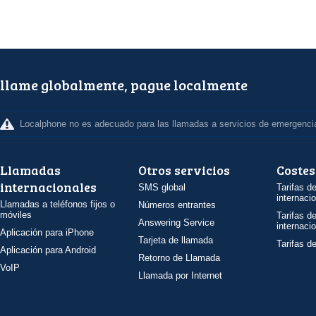
llame globalmente, pague localmente
Localphone no es adecuado para las llamadas a servicios de emergenci
Llamadas
Otros servicios
Costes
internacionales
SMS global
Tarifas d
internaci
Llamadas a teléfonos fijos o
Números entrantes
móviles
Tarifas d
Answering Service
internaci
Aplicación para iPhone
Tarjeta de llamada
Tarifas d
Aplicación para Android
Retorno de Llamada
VoIP
Llamada por Internet