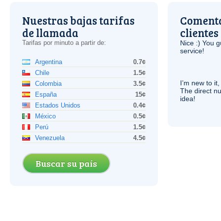
Nuestras bajas tarifas
Comenta
de llamada
clientes
Tarifas por minuto a partir de:
Nice :) You g
service!
Argentina
0.7¢
Chile
1.5¢
I’m new to it,
Colombia
3.5¢
The direct nu
España
15¢
idea!
Estados Unidos
0.4¢
México
0.5¢
Perú
1.5¢
Venezuela
4.5¢
Buscar su país