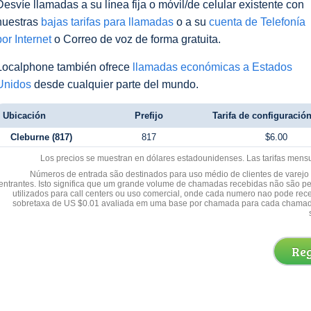
Desvíe llamadas a su línea fija o móvil/de celular existente con
nuestras
bajas tarifas para llamadas
o a su
cuenta de Telefonía
por Internet
o Correo de voz de forma gratuita.
Localphone también ofrece
llamadas económicas a Estados
Unidos
desde cualquier parte del mundo.
Ubicación
Prefijo
Tarifa de configuración
Cleburne (817)
817
$6.00
Los precios se muestran en dólares estadounidenses. Las tarifas mens
Números de entrada são destinados para uso médio de clientes de varejo y
entrantes. Isto significa que um grande volume de chamadas recebidas não são p
utilizados para call centers ou uso comercial, onde cada numero nao pode re
sobretaxa de US $0.01 avaliada em uma base por chamada para cada chamad
Reg