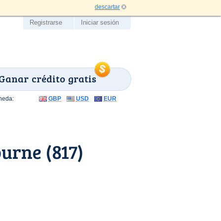
descartar
Registrarse
Iniciar sesión
Ganar crédito gratis
neda:
GBP
USD
EUR
urne (817)