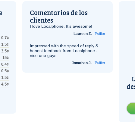
s
Comentarios de los
clientes
I love Localphone. It’s awesome!
Laureen Z.
-
Twitter
0.7¢
1.5¢
Impressed with the speed of reply &
honest feedback from Localphone -
3.5¢
nice one guys.
15¢
Jonathan J.
-
Twitter
0.4¢
0.5¢
L
1.5¢
de
4.5¢