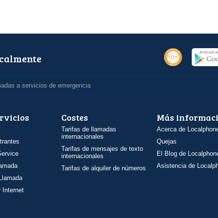
ocalmente
madas a servicios de emergencia
rvicios
Costes
Más informac
Tarifas de llamadas
Acerca de Localphon
internacionales
trantes
Quejas
Tarifas de mensajes de texto
ervice
El Blog de Localphon
internacionales
llamada
Asistencia de Localp
Tarifas de alquiler de números
 Llamada
 Internet