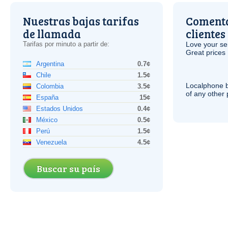
Nuestras bajas tarifas
Comenta
de llamada
clientes
Tarifas por minuto a partir de:
Love your ser
Great prices 
Argentina
0.7¢
Chile
1.5¢
Localphone b
Colombia
3.5¢
of any other
España
15¢
Estados Unidos
0.4¢
México
0.5¢
Perú
1.5¢
Venezuela
4.5¢
Buscar su país