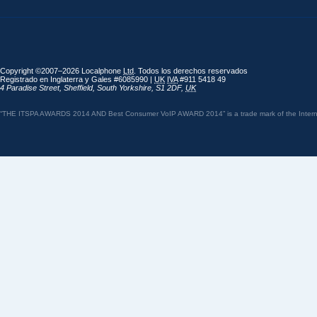
Copyright ©2007–2026 Localphone
Ltd
. Todos los derechos reservados
Registrado en Inglaterra y Gales #6085990 |
UK
IVA
#911 5418 49
4 Paradise Street
,
Sheffield
,
South Yorkshire
,
S1 2DF
,
UK
“THE ITSPA AWARDS 2014 AND Best Consumer VoIP AWARD 2014” is a trade mark of the Internet 