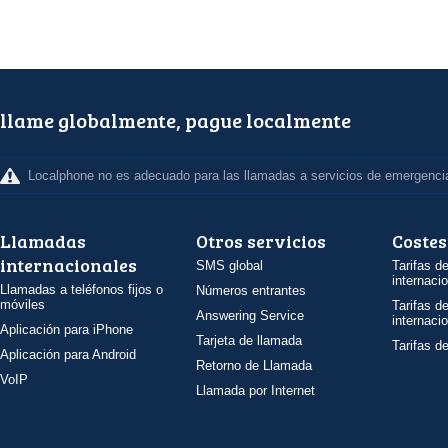
llame globalmente, pague localmente
Localphone no es adecuado para las llamadas a servicios de emergenci
Llamadas
Otros servicios
Costes
internacionales
SMS global
Tarifas d
internaci
Llamadas a teléfonos fijos o
Números entrantes
móviles
Tarifas d
Answering Service
internaci
Aplicación para iPhone
Tarjeta de llamada
Tarifas d
Aplicación para Android
Retorno de Llamada
VoIP
Llamada por Internet