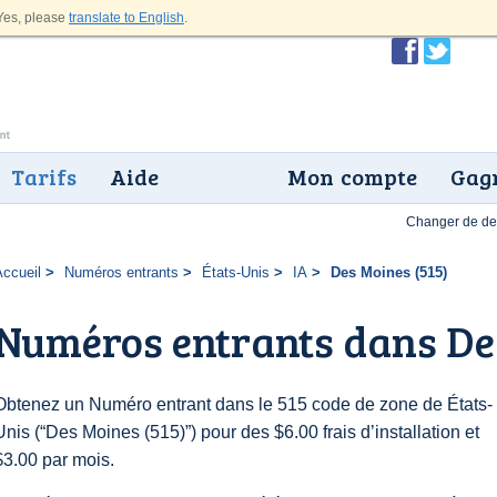
es, please
translate to English
.
Tarifs
Aide
Mon compte
Gagn
Changer de dev
Accueil
Numéros entrants
États-Unis
IA
Des Moines (515)
Numéros entrants dans Des
Obtenez un Numéro entrant dans le 515 code de zone de États-
Unis (“Des Moines (515)”) pour des $6.00 frais d’installation et
$3.00 par mois.