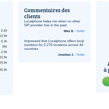
Commentaires des
clients
Localphone helps me when no other
SIP
provider has in the past.
2.2¢
Mike B.
-
Twitter
13.9¢
Impressed that Localphone offers local
0.3¢
numbers for 2,276 locations across 44
39¢
countries.
2.9¢
Jonathan J.
-
Twitter
33.9¢
25.9¢
à 
26.9¢