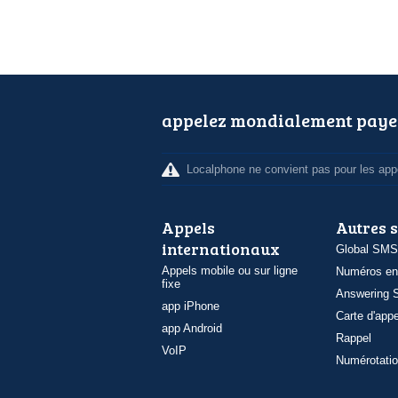
appelez mondialement paye
Localphone ne convient pas pour les appe
Appels
Autres 
internationaux
Global SMS
Appels mobile ou sur ligne
Numéros en
fixe
Answering S
app iPhone
Carte d'appe
app Android
Rappel
VoIP
Numérotatio