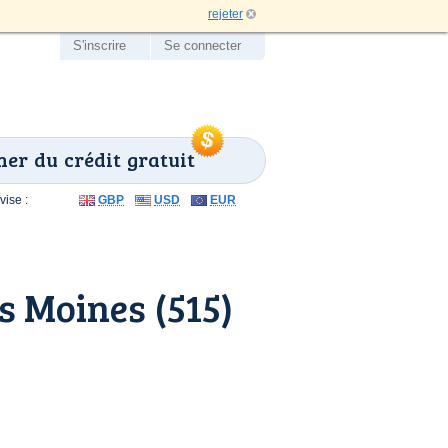
rejeter
S'inscrire
Se connecter
er du crédit gratuit
ise :
GBP
USD
EUR
 Moines (515)