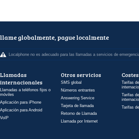
llame globalmente, pague localmente
Localphone no es adecuado para las llamadas a servicios de emergenci
Llamadas
Otros servicios
Costes
internacionales
SMS global
Tarifas d
internaci
Llamadas a teléfonos fijos o
Números entrantes
móviles
Tarifas d
Answering Service
internaci
Aplicación para iPhone
Tarjeta de llamada
Tarifas d
Aplicación para Android
Retorno de Llamada
VoIP
Llamada por Internet