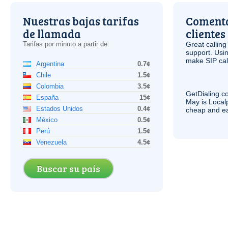
Nuestras bajas tarifas
Comenta
de llamada
clientes
Tarifas por minuto a partir de:
Great calling
support. Usi
make
SIP
cal
Argentina
0.7¢
Chile
1.5¢
Colombia
3.5¢
GetDialing.c
España
15¢
May is Local
Estados Unidos
0.4¢
cheap and e
México
0.5¢
Perú
1.5¢
Venezuela
4.5¢
Buscar su país