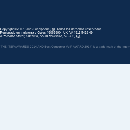
Copyright ©2007–2026 Localphone
Ltd
. Todos los derechos reservados
Registrado en Inglaterra y Gales #6085990 |
UK
IVA
#911 5418 49
4 Paradise Street
,
Sheffield
,
South Yorkshire
,
S1 2DF
,
UK
“THE ITSPA AWARDS 2014 AND Best Consumer VoIP AWARD 2014” is a trade mark of the Internet 