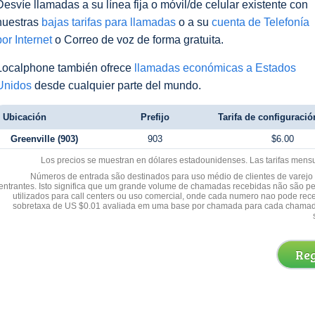
Desvíe llamadas a su línea fija o móvil/de celular existente con
nuestras
bajas tarifas para llamadas
o a su
cuenta de Telefonía
por Internet
o Correo de voz de forma gratuita.
Localphone también ofrece
llamadas económicas a Estados
Unidos
desde cualquier parte del mundo.
Ubicación
Prefijo
Tarifa de configuración
Greenville (903)
903
$6.00
Los precios se muestran en dólares estadounidenses. Las tarifas mens
Números de entrada são destinados para uso médio de clientes de varejo y
entrantes. Isto significa que um grande volume de chamadas recebidas não são p
utilizados para call centers ou uso comercial, onde cada numero nao pode re
sobretaxa de US $0.01 avaliada em uma base por chamada para cada chamad
Reg