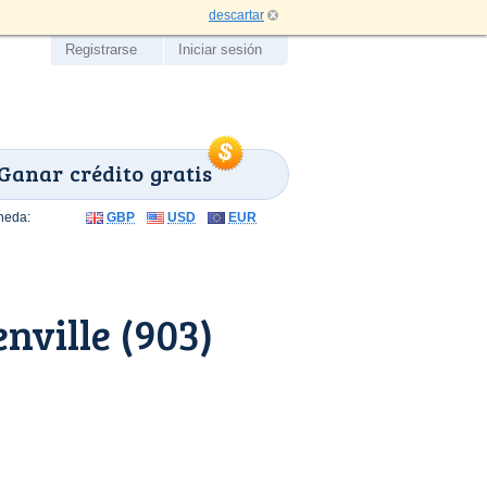
descartar
Registrarse
Iniciar sesión
Ganar crédito gratis
neda:
GBP
USD
EUR
nville (903)