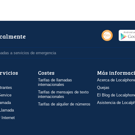
ocalmente
madas a servicios de emergencia
rvicios
Costes
Más informac
Tarifas de llamadas
Acerca de Localphon
internacionales
trantes
Quejas
Tarifas de mensajes de texto
ervice
El Blog de Localphon
internacionales
llamada
Asistencia de Localp
Tarifas de alquiler de números
 Llamada
 Internet