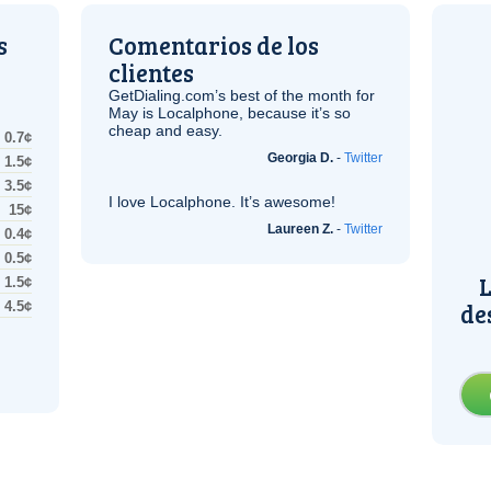
s
Comentarios de los
clientes
GetDialing.com’s best of the month for
May is Localphone, because it’s so
cheap and easy.
0.7¢
Georgia D.
-
Twitter
1.5¢
3.5¢
I love Localphone. It’s awesome!
15¢
Laureen Z.
-
Twitter
0.4¢
0.5¢
L
1.5¢
de
4.5¢