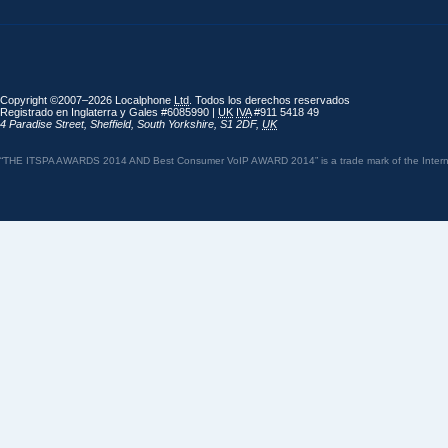
Copyright ©2007–2026 Localphone
Ltd
. Todos los derechos reservados
Registrado en Inglaterra y Gales #6085990 |
UK
IVA
#911 5418 49
4 Paradise Street
,
Sheffield
,
South Yorkshire
,
S1 2DF
,
UK
“THE ITSPA AWARDS 2014 AND Best Consumer VoIP AWARD 2014” is a trade mark of the Internet 