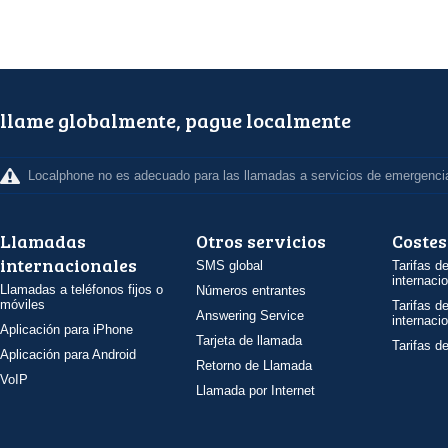
llame globalmente, pague localmente
Localphone no es adecuado para las llamadas a servicios de emergenci
Llamadas
Otros servicios
Costes
internacionales
SMS global
Tarifas d
internaci
Llamadas a teléfonos fijos o
Números entrantes
móviles
Tarifas d
Answering Service
internaci
Aplicación para iPhone
Tarjeta de llamada
Tarifas d
Aplicación para Android
Retorno de Llamada
VoIP
Llamada por Internet