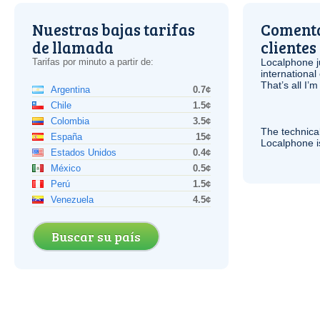
Nuestras bajas tarifas
Comenta
de llamada
clientes
Tarifas por minuto a partir de:
Localphone j
international 
That’s all I’
Argentina
0.7¢
Chile
1.5¢
Colombia
3.5¢
The technica
España
15¢
Localphone 
Estados Unidos
0.4¢
México
0.5¢
Perú
1.5¢
Venezuela
4.5¢
Buscar su país