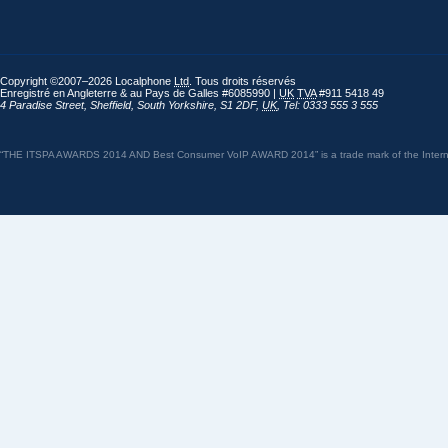
Copyright ©2007–2026 Localphone
Ltd
. Tous droits réservés
Enregistré en Angleterre & au Pays de Galles #6085990 |
UK
TVA
#911 5418 49
4 Paradise Street
,
Sheffield
,
South Yorkshire
,
S1 2DF
,
UK
,
Tel: 0333 555 3 555
“THE ITSPA AWARDS 2014 AND Best Consumer VoIP AWARD 2014” is a trade mark of the Internet 