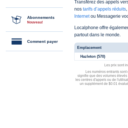
Transférez des appels vers
nos
tarifs d’appels réduits
,
Internet
ou Messagerie voc
Abonnements
Nouveau!
Localphone offre égaleme
partout dans le monde.
Comment payer
Emplacement
Hazleton (570)
Les prix sont i
Les numéros entrants sont d
signifie que des volumes élevés 
les centres d'appels ou de l'utili
un supplément de $0.01 évalué