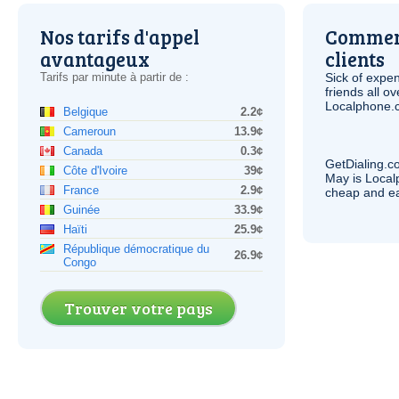
Nos tarifs d'appel
Comment
avantageux
clients
Tarifs par minute à partir de :
Sick of expen
friends all o
Localphone.c
Belgique
2.2¢
Cameroun
13.9¢
Canada
0.3¢
GetDialing.c
Côte d'Ivoire
39¢
May is Local
France
2.9¢
cheap and e
Guinée
33.9¢
Haïti
25.9¢
République démocratique du
26.9¢
Congo
Trouver votre pays