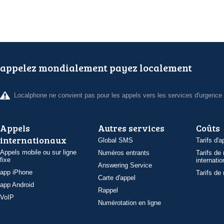
appelez mondialement payez localement
Localphone ne convient pas pour les appels vers les services d'urgence
Appels
Autres services
Coûts
internationaux
Global SMS
Tarifs d'a
Appels mobile ou sur ligne
Numéros entrants
Tarifs de
fixe
internatio
Answering Service
app iPhone
Tarifs de
Carte d'appel
app Android
Rappel
VoIP
Numérotation en ligne