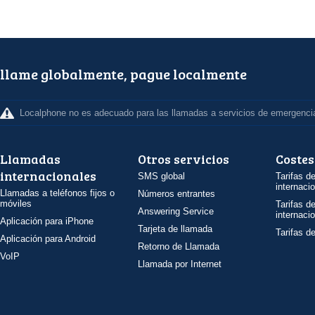
llame globalmente, pague localmente
Localphone no es adecuado para las llamadas a servicios de emergenci
Llamadas
Otros servicios
Costes
internacionales
SMS global
Tarifas d
internaci
Llamadas a teléfonos fijos o
Números entrantes
móviles
Tarifas d
Answering Service
internaci
Aplicación para iPhone
Tarjeta de llamada
Tarifas d
Aplicación para Android
Retorno de Llamada
VoIP
Llamada por Internet