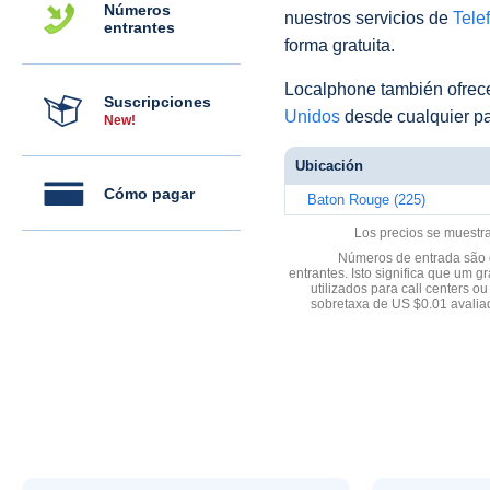
Números
nuestros servicios de
Telef
entrantes
forma gratuita.
Localphone también ofre
Suscripciones
Unidos
desde cualquier pa
New!
Ubicación
Cómo pagar
Baton Rouge (225)
Los precios se muestr
Números de entrada são d
entrantes. Isto significa que u
utilizados para call centers
sobretaxa de US $0.01 avali