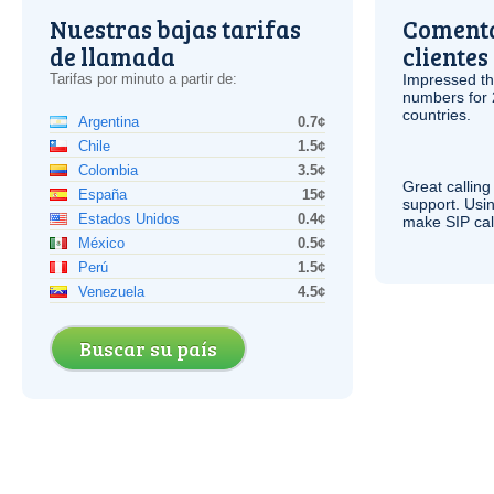
Nuestras bajas tarifas
Comenta
de llamada
clientes
Tarifas por minuto a partir de:
Impressed th
numbers for 
countries.
Argentina
0.7¢
Chile
1.5¢
Colombia
3.5¢
Great calling
España
15¢
support. Usi
Estados Unidos
0.4¢
make
SIP
cal
México
0.5¢
Perú
1.5¢
Venezuela
4.5¢
Buscar su país