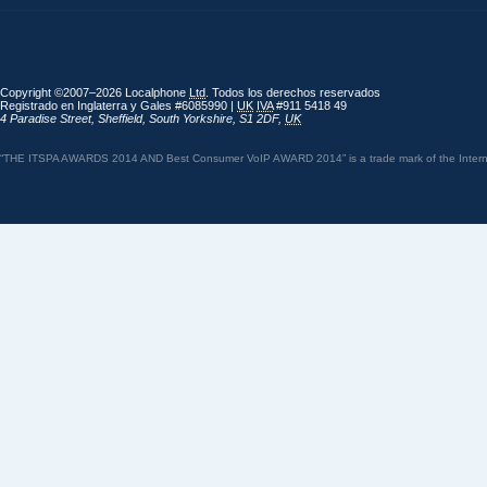
Copyright ©2007–2026 Localphone
Ltd
. Todos los derechos reservados
Registrado en Inglaterra y Gales #6085990 |
UK
IVA
#911 5418 49
4 Paradise Street
,
Sheffield
,
South Yorkshire
,
S1 2DF
,
UK
“THE ITSPA AWARDS 2014 AND Best Consumer VoIP AWARD 2014” is a trade mark of the Internet 