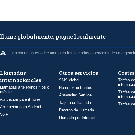
llame globalmente, pague localmente
Localphone no es adecuado para las llamadas a servicios de emergenci
Llamadas
Otros servicios
Costes
internacionales
SMS global
Tarifas d
internaci
Llamadas a teléfonos fijos o
Números entrantes
móviles
Tarifas d
Answering Service
internaci
Aplicación para iPhone
Tarjeta de llamada
Tarifas d
Aplicación para Android
Retorno de Llamada
VoIP
Llamada por Internet