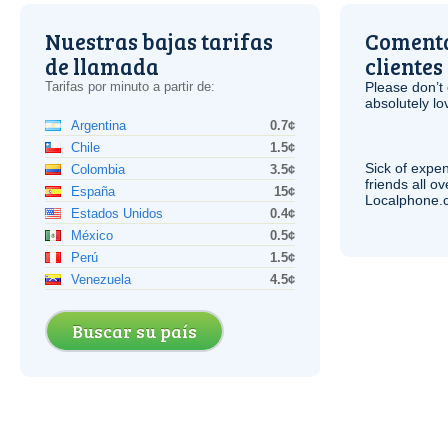
Nuestras bajas tarifas
Comenta
de llamada
clientes
Tarifas por minuto a partir de:
Please don’t 
absolutely lo
Argentina
0.7¢
Chile
1.5¢
Sick of expen
Colombia
3.5¢
friends all o
España
15¢
Localphone.c
Estados Unidos
0.4¢
México
0.5¢
Perú
1.5¢
Venezuela
4.5¢
Buscar su país