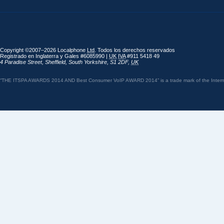
Copyright ©2007–2026 Localphone
Ltd
. Todos los derechos reservados
Registrado en Inglaterra y Gales #6085990 |
UK
IVA
#911 5418 49
4 Paradise Street
,
Sheffield
,
South Yorkshire
,
S1 2DF
,
UK
“THE ITSPA AWARDS 2014 AND Best Consumer VoIP AWARD 2014” is a trade mark of the Internet 