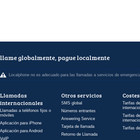
llame globalmente, pague localmente
Localphone no es adecuado para las llamadas a servicios de emergenci
Llamadas
Otros servicios
Costes
internacionales
SMS global
Tarifas d
internaci
Llamadas a teléfonos fijos o
Números entrantes
móviles
Tarifas d
Answering Service
internaci
Aplicación para iPhone
Tarjeta de llamada
Tarifas d
Aplicación para Android
Retorno de Llamada
VoIP