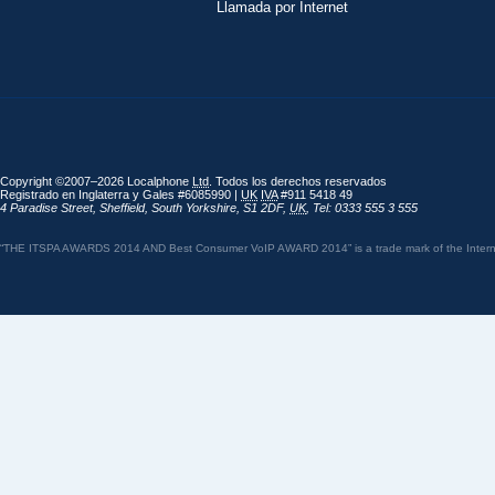
Llamada por Internet
Copyright ©2007–2026 Localphone
Ltd
. Todos los derechos reservados
Registrado en Inglaterra y Gales #6085990 |
UK
IVA
#911 5418 49
4 Paradise Street
,
Sheffield
,
South Yorkshire
,
S1 2DF
,
UK
,
Tel: 0333 555 3 555
“THE ITSPA AWARDS 2014 AND Best Consumer VoIP AWARD 2014” is a trade mark of the Internet 