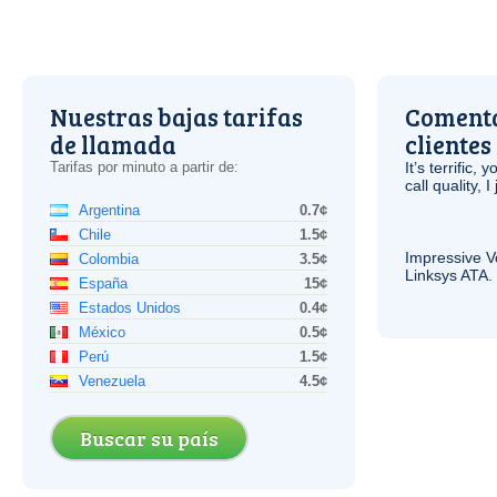
Nuestras bajas tarifas
Comenta
de llamada
clientes
Tarifas por minuto a partir de:
It’s terrific,
call quality, I
Argentina
0.7¢
Chile
1.5¢
Impressive
V
Colombia
3.5¢
Linksys
ATA
.
España
15¢
Estados Unidos
0.4¢
México
0.5¢
Perú
1.5¢
Venezuela
4.5¢
Buscar su país