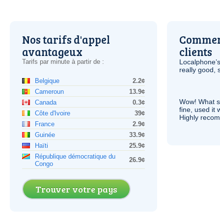
Nos tarifs d'appel
Comment
avantageux
clients
Tarifs par minute à partir de :
Localphone’s
really good, 
Belgique
2.2¢
Cameroun
13.9¢
Wow! What se
Canada
0.3¢
fine, used it
Côte d'Ivoire
39¢
Highly recom
France
2.9¢
Guinée
33.9¢
Haïti
25.9¢
République démocratique du
26.9¢
Congo
Trouver votre pays