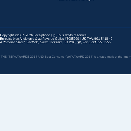
Copyright ©2007–2026 Localphone
Ltd
. Tous droits réservés
Enregistré en Angleterre & au Pays de Galles #6085990 |
UK
TVA
#911 5418 49
4 Paradise Street
,
Sheffield
,
South Yorkshire
,
S1 2DF
,
UK
,
Tel: 0333 555 3 555
“THE ITSPA AWARDS 2014 AND Best Consumer VoIP AWARD 2014” is a trade mark of the Internet 