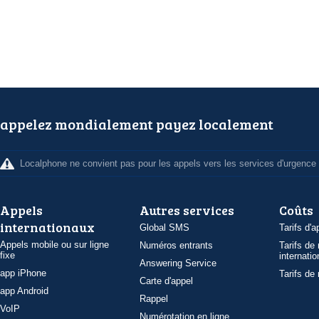
appelez mondialement payez localement
Localphone ne convient pas pour les appels vers les services d'urgence
Appels
Autres services
Coûts
internationaux
Global SMS
Tarifs d'a
Appels mobile ou sur ligne
Numéros entrants
Tarifs de
fixe
internatio
Answering Service
app iPhone
Tarifs de
Carte d'appel
app Android
Rappel
VoIP
Numérotation en ligne