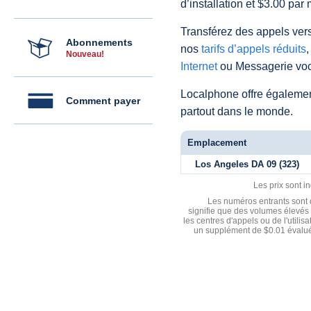
d’installation et $3.00 par 
Transférez des appels vers
Abonnements
nos
tarifs d’appels réduits
,
Nouveau!
Internet
ou Messagerie voc
Localphone offre égaleme
Comment payer
partout dans le monde.
Emplacement
Los Angeles DA 09 (323)
Les prix sont i
Les numéros entrants sont d
signifie que des volumes élevés 
les centres d'appels ou de l'utili
un supplément de $0.01 évalué