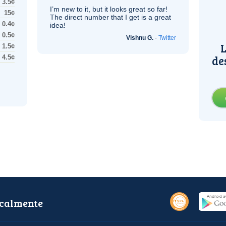
3.5¢
I’m new to it, but it looks great so far!
15¢
The direct number that I get is a great
0.4¢
idea!
0.5¢
Vishnu G.
-
Twitter
L
1.5¢
de
4.5¢
ocalmente