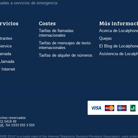
madas a servicios de emergencia
rvicios
Costes
Más informac
Tarifas de llamadas
Acerca de Localphon
internacionales
trantes
Quejas
Tarifas de mensajes de texto
ervice
El Blog de Localphon
internacionales
llamada
Asistencia de Localp
Tarifas de alquiler de números
 Llamada
 Internet
rechos reservados
11 5418 49
UK
,
Tel: 0333 555 3 555
014” is a trade mark of the Internet Telephony Services Providers’ Association, used under 