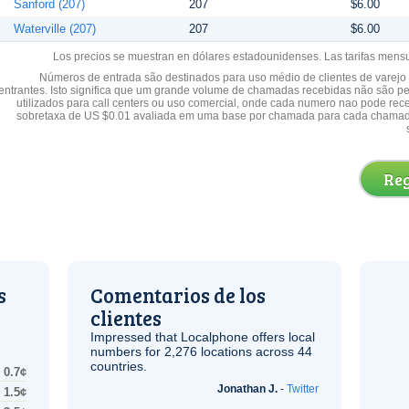
Sanford (207)
207
$6.00
Waterville (207)
207
$6.00
Los precios se muestran en dólares estadounidenses. Las tarifas mens
Números de entrada são destinados para uso médio de clientes de varejo y
entrantes. Isto significa que um grande volume de chamadas recebidas não são p
utilizados para call centers ou uso comercial, onde cada numero nao pode re
sobretaxa de US $0.01 avaliada em uma base por chamada para cada chamad
Reg
s
Comentarios de los
clientes
Impressed that Localphone offers local
numbers for 2,276 locations across 44
countries.
0.7¢
Jonathan J.
-
Twitter
1.5¢