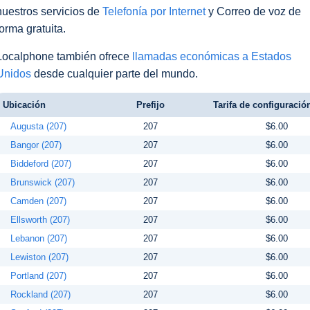
nuestros servicios de
Telefonía por Internet
y Correo de voz de
forma gratuita.
Localphone también ofrece
llamadas económicas a Estados
Unidos
desde cualquier parte del mundo.
Ubicación
Prefijo
Tarifa de configuración
Augusta (207)
207
$6.00
Bangor (207)
207
$6.00
Biddeford (207)
207
$6.00
Brunswick (207)
207
$6.00
Camden (207)
207
$6.00
Ellsworth (207)
207
$6.00
Lebanon (207)
207
$6.00
Lewiston (207)
207
$6.00
Portland (207)
207
$6.00
Rockland (207)
207
$6.00