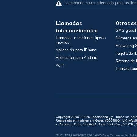
Localphone no es adecuado para las lla
Llamadas
Otros se
internacionales
SMS global
Llamadas a teléfonos fijos o
Números en
móviles
Answering S
Aplicación para iPhone
Tarjeta de 
Aplicación para Android
Retorno de
VoIP
Llamada por
Copyright ©2007–2026 Localphone
Ltd
. Todos los de
Registrado en Inglaterra y Gales #6085990 |
UK
IVA
#9
4 Paradise Street
,
Sheffield
,
South Yorkshire
,
S1 2DF
,
“THE ITSPA AWARDS 2014 AND Best Consumer VoIP AWARD 2