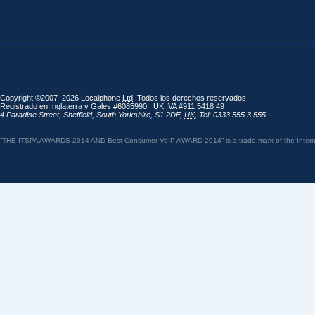
Copyright ©2007–2026 Localphone
Ltd
. Todos los derechos reservados
Registrado en Inglaterra y Gales #6085990 |
UK
IVA
#911 5418 49
4 Paradise Street
,
Sheffield
,
South Yorkshire
,
S1 2DF
,
UK
,
Tel: 0333 555 3 555
“THE ITSPA AWARDS 2014 AND Best Consumer VoIP AWARD 2014” is a trade mark of the Internet 