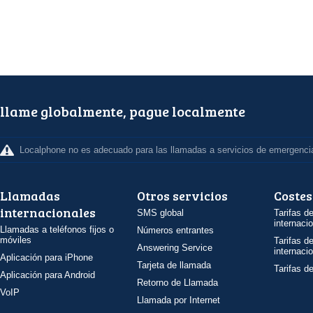
llame globalmente, pague localmente
Localphone no es adecuado para las llamadas a servicios de emergenci
Llamadas
Otros servicios
Costes
internacionales
SMS global
Tarifas d
internaci
Llamadas a teléfonos fijos o
Números entrantes
móviles
Tarifas d
Answering Service
internaci
Aplicación para iPhone
Tarjeta de llamada
Tarifas d
Aplicación para Android
Retorno de Llamada
VoIP
Llamada por Internet