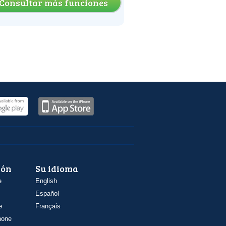
Consultar más funciones
ión
Su idioma
e
English
Español
e
Français
hone