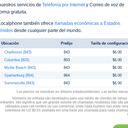
nuestros servicios de
Telefonía por Internet
y Correo de voz de
forma gratuita.
Localphone también ofrece
llamadas económicas a Estados
Unidos
desde cualquier parte del mundo.
Ubicación
Prefijo
Tarifa de configuraci
Charleston (843)
843
$6.00
Columbia (803)
803
$6.00
Myrtle Beach (843)
843
$6.00
Spartanburg (864)
864
$6.00
Summerville (843)
843
$6.00
Los precios se muestran en dólares estadounidenses. Las tarifas mens
Números de entrada são destinados para uso médio de clientes de varejo y
entrantes. Isto significa que um grande volume de chamadas recebidas não são p
utilizados para call centers ou uso comercial, onde cada numero nao pode re
sobretaxa de US $0.01 avaliada em uma base por chamada para cada chamad