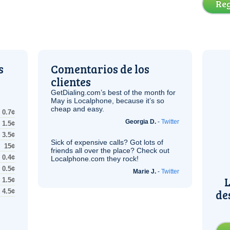
Reg
s
Comentarios de los
clientes
GetDialing.com’s best of the month for
May is Localphone, because it’s so
cheap and easy.
0.7¢
Georgia D.
-
Twitter
1.5¢
3.5¢
Sick of expensive calls? Got lots of
15¢
friends all over the place? Check out
0.4¢
Localphone.com they rock!
0.5¢
Marie J.
-
Twitter
L
1.5¢
de
4.5¢