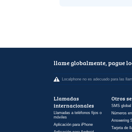
llame globalmente, pague l
Localphone no es adecuado para las lla
Llamadas
Otros se
internacionales
SMS global
Llamadas a teléfonos fijos o
Números en
móviles
Answering S
Aplicación para iPhone
Tarjeta de 
Aplicación para Android