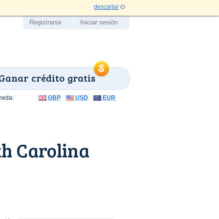
descartar
Registrarse
Iniciar sesión
Ganar crédito gratis
neda:
GBP
USD
EUR
th Carolina