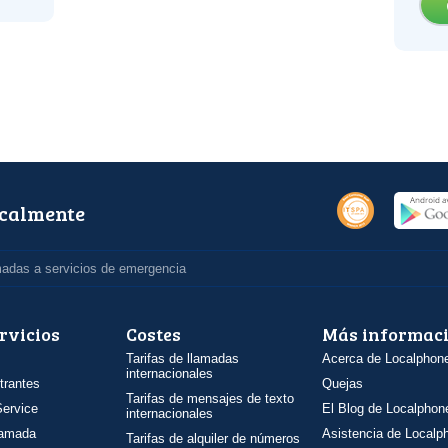
ocalmente
madas a servicios de emergencia
rvicios
Costes
Más informac
Tarifas de llamadas
Acerca de Localphon
internacionales
trantes
Quejas
Tarifas de mensajes de texto
ervice
El Blog de Localphon
internacionales
llamada
Asistencia de Localp
Tarifas de alquiler de números