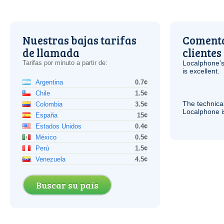
Nuestras bajas tarifas
Comenta
de llamada
clientes
Tarifas por minuto a partir de:
Localphone’s
is excellent.
Argentina
0.7¢
Chile
1.5¢
The technica
Colombia
3.5¢
Localphone 
España
15¢
Estados Unidos
0.4¢
México
0.5¢
Perú
1.5¢
Venezuela
4.5¢
Buscar su país