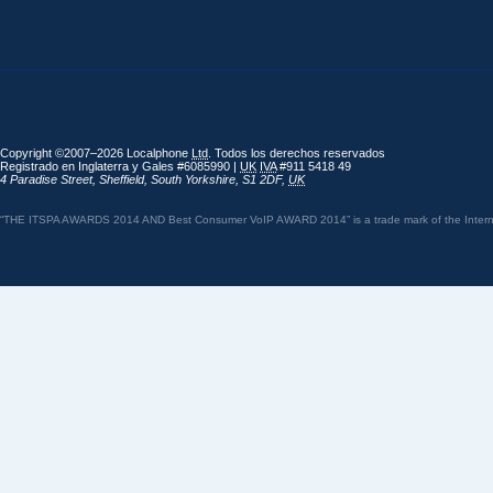
Copyright ©2007–2026 Localphone
Ltd
. Todos los derechos reservados
Registrado en Inglaterra y Gales #6085990 |
UK
IVA
#911 5418 49
4 Paradise Street
,
Sheffield
,
South Yorkshire
,
S1 2DF
,
UK
“THE ITSPA AWARDS 2014 AND Best Consumer VoIP AWARD 2014” is a trade mark of the Internet 