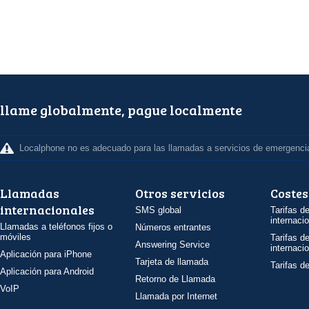
llame globalmente, pague localmente
Localphone no es adecuado para las llamadas a servicios de emergenci
Llamadas
Otros servicios
Costes
internacionales
SMS global
Tarifas d
internaci
Llamadas a teléfonos fijos o
Números entrantes
móviles
Tarifas d
Answering Service
internaci
Aplicación para iPhone
Tarjeta de llamada
Tarifas d
Aplicación para Android
Retorno de Llamada
VoIP
Llamada por Internet