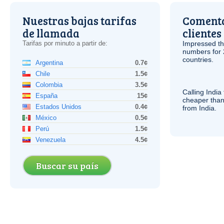
Nuestras bajas tarifas
Comenta
de llamada
clientes
Tarifas por minuto a partir de:
Impressed th
numbers for 
countries.
Argentina
0.7¢
Chile
1.5¢
Colombia
3.5¢
Calling India
España
15¢
cheaper than
Estados Unidos
0.4¢
from India.
México
0.5¢
Perú
1.5¢
Venezuela
4.5¢
Buscar su país