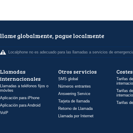
llame globalmente, pague localmente
Localphone no es adecuado para las llamadas a servicios de emergenci
Llamadas
Otros servicios
Costes
internacionales
SMS global
Tarifas d
internaci
Llamadas a teléfonos fijos o
Números entrantes
móviles
Tarifas d
Answering Service
internaci
Aplicación para iPhone
Tarjeta de llamada
Tarifas d
Aplicación para Android
Retorno de Llamada
VoIP
Llamada por Internet