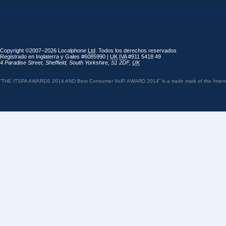
Copyright ©2007–2026 Localphone
Ltd
. Todos los derechos reservados
Registrado en Inglaterra y Gales #6085990 |
UK
IVA
#911 5418 49
4 Paradise Street
,
Sheffield
,
South Yorkshire
,
S1 2DF
,
UK
“THE ITSPA AWARDS 2014 AND Best Consumer VoIP AWARD 2014” is a trade mark of the Internet 