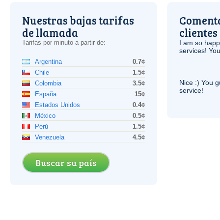
Nuestras bajas tarifas
Comenta
de llamada
clientes
Tarifas por minuto a partir de:
I am so hap
services! You
Argentina
0.7¢
Chile
1.5¢
Nice :) You g
Colombia
3.5¢
service!
España
15¢
Estados Unidos
0.4¢
México
0.5¢
Perú
1.5¢
Venezuela
4.5¢
Buscar su país