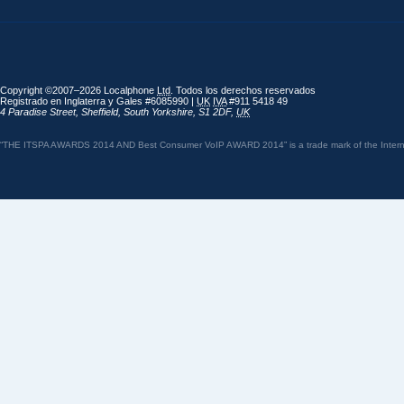
Copyright ©2007–2026 Localphone
Ltd
. Todos los derechos reservados
Registrado en Inglaterra y Gales #6085990 |
UK
IVA
#911 5418 49
4 Paradise Street
,
Sheffield
,
South Yorkshire
,
S1 2DF
,
UK
“THE ITSPA AWARDS 2014 AND Best Consumer VoIP AWARD 2014” is a trade mark of the Internet 