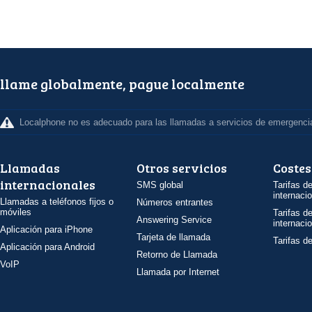
llame globalmente, pague localmente
Localphone no es adecuado para las llamadas a servicios de emergenci
Llamadas
Otros servicios
Costes
internacionales
SMS global
Tarifas d
internaci
Llamadas a teléfonos fijos o
Números entrantes
móviles
Tarifas d
Answering Service
internaci
Aplicación para iPhone
Tarjeta de llamada
Tarifas d
Aplicación para Android
Retorno de Llamada
VoIP
Llamada por Internet