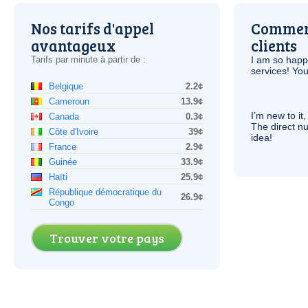
Nos tarifs d'appel
Comment
avantageux
clients
Tarifs par minute à partir de :
I am so hap
services! You
Belgique
2.2¢
Cameroun
13.9¢
I’m new to it,
Canada
0.3¢
The direct nu
Côte d'Ivoire
39¢
idea!
France
2.9¢
Guinée
33.9¢
Haïti
25.9¢
République démocratique du
26.9¢
Congo
Trouver votre pays