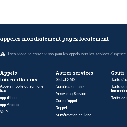
appelez mondialement payez localement
Localphone ne convient pas pour les appels vers les services d'urgence
Appels
Autres services
Coûts
internationaux
Global SMS
Tarifs d'a
Appels mobile ou sur ligne
Numéros entrants
Tarifs de
fixe
internatio
Answering Service
app iPhone
Tarifs de
Carte d'appel
app Android
Rappel
VoIP
Numérotation en ligne