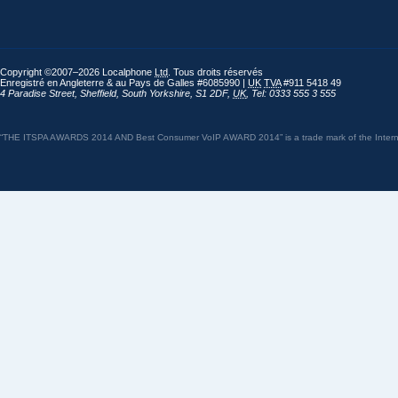
Copyright ©2007–2026 Localphone
Ltd
. Tous droits réservés
Enregistré en Angleterre & au Pays de Galles #6085990 |
UK
TVA
#911 5418 49
4 Paradise Street
,
Sheffield
,
South Yorkshire
,
S1 2DF
,
UK
,
Tel: 0333 555 3 555
“THE ITSPA AWARDS 2014 AND Best Consumer VoIP AWARD 2014” is a trade mark of the Internet 