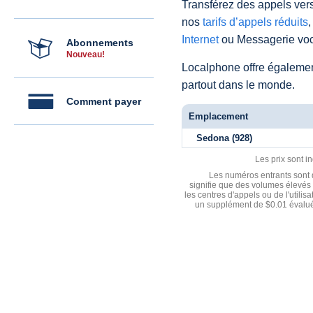
Transférez des appels vers
nos
tarifs d’appels réduits
,
Internet
ou Messagerie voc
Abonnements
Nouveau!
Localphone offre égaleme
partout dans le monde.
Comment payer
Emplacement
Sedona (928)
Les prix sont i
Les numéros entrants sont d
signifie que des volumes élevés 
les centres d'appels ou de l'utili
un supplément de $0.01 évalué