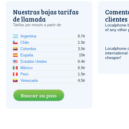
Nuestras bajas tarifas
Comenta
de llamada
clientes
Tarifas por minuto a partir de:
Localphone b
of any other
Argentina
0.7¢
Chile
1.5¢
Localphone.
Colombia
3.5¢
internationa
España
15¢
cheaper!
Estados Unidos
0.4¢
México
0.5¢
Perú
1.5¢
Venezuela
4.5¢
Buscar su país