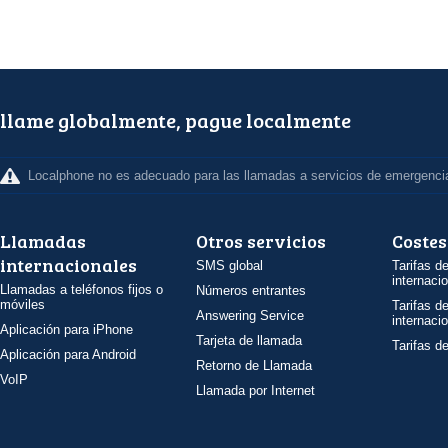
llame globalmente, pague localmente
Localphone no es adecuado para las llamadas a servicios de emergenci
Llamadas
Otros servicios
Costes
internacionales
SMS global
Tarifas d
internaci
Llamadas a teléfonos fijos o
Números entrantes
móviles
Tarifas d
Answering Service
internaci
Aplicación para iPhone
Tarjeta de llamada
Tarifas d
Aplicación para Android
Retorno de Llamada
VoIP
Llamada por Internet