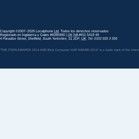
Copyright ©2007–2026 Localphone
Ltd
. Todos los derechos reservados
Registrado en Inglaterra y Gales #6085990 |
UK
IVA
#911 5418 49
4 Paradise Street
,
Sheffield
,
South Yorkshire
,
S1 2DF
,
UK
,
Tel: 0333 555 3 555
“THE ITSPA AWARDS 2014 AND Best Consumer VoIP AWARD 2014” is a trade mark of the Internet 