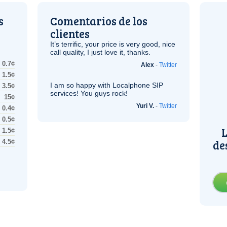
s
Comentarios de los
clientes
It’s terrific, your price is very good, nice
call quality, I just love it, thanks.
0.7¢
Alex
-
Twitter
1.5¢
I am so happy with Localphone
SIP
3.5¢
services! You guys rock!
15¢
Yuri V.
-
Twitter
0.4¢
0.5¢
L
1.5¢
de
4.5¢