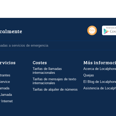
ocalmente
madas a servicios de emergencia
rvicios
Costes
Más informac
Tarifas de llamadas
Acerca de Localphon
internacionales
trantes
Quejas
Tarifas de mensajes de texto
ervice
El Blog de Localphon
internacionales
llamada
Asistencia de Localp
Tarifas de alquiler de números
 Llamada
 Internet