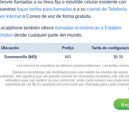
Desvíe llamadas a su línea fija o móvil/de celular existente con
nuestras
bajas tarifas para llamadas
o a su
cuenta de Telefonía
por Internet
o Correo de voz de forma gratuita.
Localphone también ofrece
llamadas económicas a Estados
Unidos
desde cualquier parte del mundo.
Ubicación
Prefijo
Tarifa de configuraci
Summerville (843)
843
$6.00
Los precios se muestran en dólares estadounidenses. Las tarifas mens
Números de entrada são destinados para uso médio de clientes de varejo y
entrantes. Isto significa que um grande volume de chamadas recebidas não são p
utilizados para call centers ou uso comercial, onde cada numero nao pode re
sobretaxa de US $0.01 avaliada em uma base por chamada para cada chamad
Reg