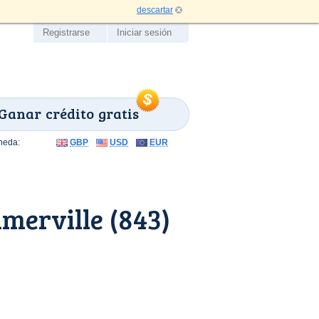
descartar
Registrarse
Iniciar sesión
Ganar crédito gratis
neda:
GBP
USD
EUR
merville (843)