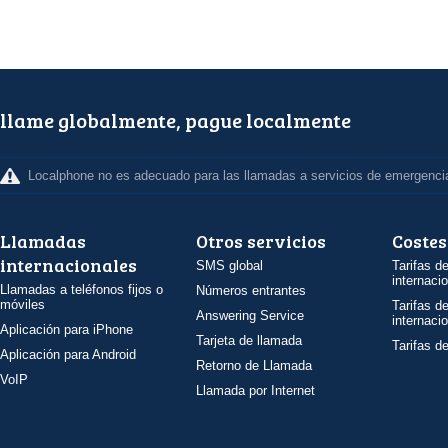
llame globalmente, pague localmente
Localphone no es adecuado para las llamadas a servicios de emergenci
Llamadas
Otros servicios
Costes
internacionales
SMS global
Tarifas d
internaci
Llamadas a teléfonos fijos o
Números entrantes
móviles
Tarifas d
Answering Service
internaci
Aplicación para iPhone
Tarjeta de llamada
Tarifas d
Aplicación para Android
Retorno de Llamada
VoIP
Llamada por Internet