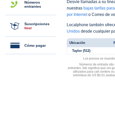
Desvíe llamadas a su línea 
Números
entrantes
nuestras
bajas tarifas par
por Internet
o Correo de voz
Suscripciones
Localphone también ofre
New!
Unidos
desde cualquier pa
Ubicación
P
Cómo pagar
Taylor (512)
Los precios se muestr
Números de entrada são d
entrantes. Isto significa que u
utilizados para call centers
sobretaxa de US $0.01 avali