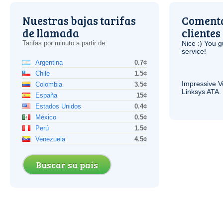
Nuestras bajas tarifas
Comenta
de llamada
clientes
Tarifas por minuto a partir de:
Nice :) You g
service!
Argentina
0.7¢
Chile
1.5¢
Impressive
V
Colombia
3.5¢
Linksys
ATA
.
España
15¢
Estados Unidos
0.4¢
México
0.5¢
Perú
1.5¢
Venezuela
4.5¢
Buscar su país