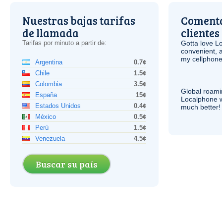
Nuestras bajas tarifas
Comenta
de llamada
clientes
Tarifas por minuto a partir de:
Gotta love 
convenient, 
my cellphone
Argentina
0.7¢
Chile
1.5¢
Colombia
3.5¢
Global roami
España
15¢
Localphone 
Estados Unidos
0.4¢
much better!
México
0.5¢
Perú
1.5¢
Venezuela
4.5¢
Buscar su país