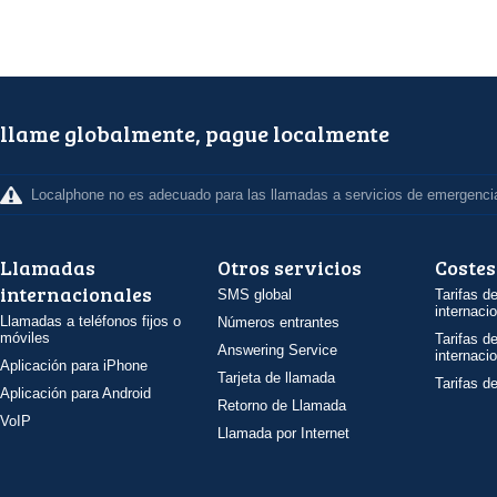
llame globalmente, pague localmente
Localphone no es adecuado para las llamadas a servicios de emergenci
Llamadas
Otros servicios
Costes
internacionales
SMS global
Tarifas d
internaci
Llamadas a teléfonos fijos o
Números entrantes
móviles
Tarifas d
Answering Service
internaci
Aplicación para iPhone
Tarjeta de llamada
Tarifas d
Aplicación para Android
Retorno de Llamada
VoIP
Llamada por Internet