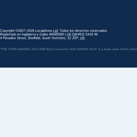
Copyright ©2007–2026 Localphone
Ltd
. Todos los derechos reservados
Registrado en Inglaterra y Gales #6085990 |
UK
IVA
#911 5418 49
4 Paradise Street
,
Sheffield
,
South Yorkshire
,
S1 2DF
,
UK
“THE ITSPA AWARDS 2014 AND Best Consumer VoIP AWARD 2014” is a trade mark of the Internet 