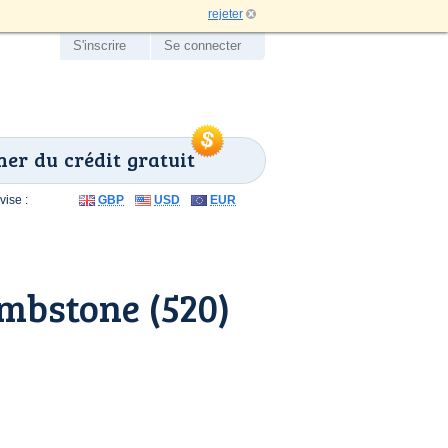
rejeter
S'inscrire
Se connecter
er du crédit gratuit
ise :
GBP
USD
EUR
mbstone (520)