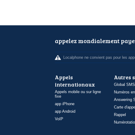
appelez mondialement paye
Localphone ne convient pas pour les appe
Appels
Autres 
internationaux
Global SMS
Appels mobile ou sur ligne
Numéros en
fixe
Answering S
app iPhone
Carte d'appe
app Android
Rappel
VoIP
Numérotatio