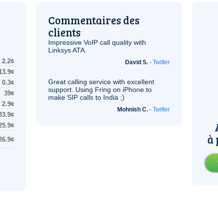
Commentaires des
clients
Impressive
VoIP
call quality with
Linksys
ATA
.
2.2¢
David S.
-
Twitter
13.9¢
Great calling service with excellent
0.3¢
support. Using Fring on iPhone to
39¢
make
SIP
calls to India ;)
2.9¢
Mohnish C.
-
Twitter
33.9¢
25.9¢
à 
26.9¢