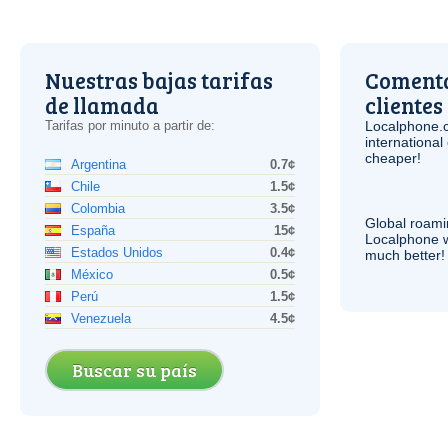
Nuestras bajas tarifas
Comenta
de llamada
clientes
Tarifas por minuto a partir de:
Localphone.
internationa
cheaper!
Argentina
0.7¢
Chile
1.5¢
Colombia
3.5¢
Global roami
España
15¢
Localphone 
Estados Unidos
0.4¢
much better!
México
0.5¢
Perú
1.5¢
Venezuela
4.5¢
Buscar su país