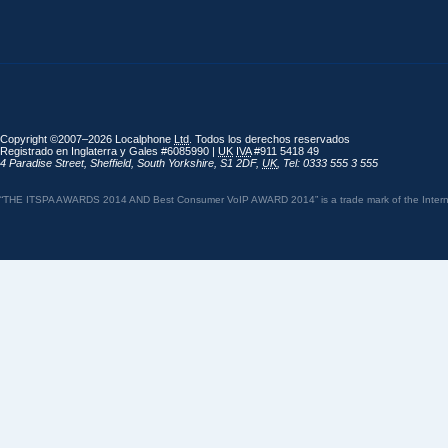
Copyright ©2007–2026 Localphone
Ltd
. Todos los derechos reservados
Registrado en Inglaterra y Gales #6085990 |
UK
IVA
#911 5418 49
4 Paradise Street
,
Sheffield
,
South Yorkshire
,
S1 2DF
,
UK
,
Tel: 0333 555 3 555
“THE ITSPA AWARDS 2014 AND Best Consumer VoIP AWARD 2014” is a trade mark of the Internet 