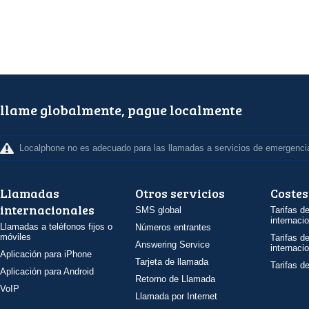
llame globalmente, pague localmente
Localphone no es adecuado para las llamadas a servicios de emergenci
Llamadas
Otros servicios
Costes
internacionales
SMS global
Tarifas d
internaci
Llamadas a teléfonos fijos o
Números entrantes
móviles
Tarifas d
Answering Service
internaci
Aplicación para iPhone
Tarjeta de llamada
Tarifas d
Aplicación para Android
Retorno de Llamada
VoIP
Llamada por Internet