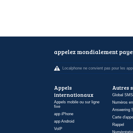
appelez mondialement paye
Localphone ne convient pas pour les appe
Appels
Autres 
internationaux
Global SMS
Appels mobile ou sur ligne
Numéros en
fixe
Answering S
app iPhone
Carte d'appe
app Android
Rappel
VoIP
Numérotatio