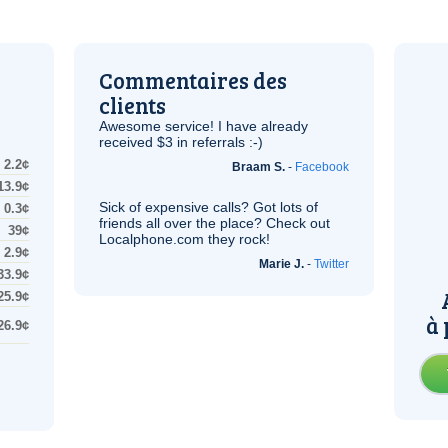
Commentaires des
clients
Awesome service! I have already
received $3 in referrals :-)
2.2¢
Braam S.
-
Facebook
13.9¢
Sick of expensive calls? Got lots of
0.3¢
friends all over the place? Check out
39¢
Localphone.com they rock!
2.9¢
Marie J.
-
Twitter
33.9¢
25.9¢
à 
26.9¢