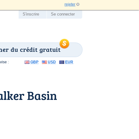
rejeter
S'inscrire
Se connecter
er du crédit gratuit
ise :
GBP
USD
EUR
lker Basin