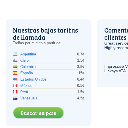
Nuestras bajas tarifas
Comenta
de llamada
clientes
Tarifas por minuto a partir de:
Great service
Highly reco
Argentina
0.7¢
Chile
1.5¢
Impressive
V
Colombia
3.5¢
Linksys
ATA
.
España
15¢
Estados Unidos
0.4¢
México
0.5¢
Perú
1.5¢
Venezuela
4.5¢
Buscar su país