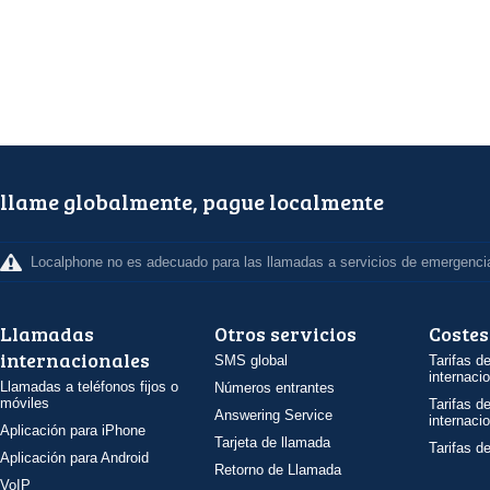
llame globalmente, pague localmente
Localphone no es adecuado para las llamadas a servicios de emergenci
Llamadas
Otros servicios
Costes
internacionales
SMS global
Tarifas d
internaci
Llamadas a teléfonos fijos o
Números entrantes
móviles
Tarifas d
Answering Service
internaci
Aplicación para iPhone
Tarjeta de llamada
Tarifas d
Aplicación para Android
Retorno de Llamada
VoIP