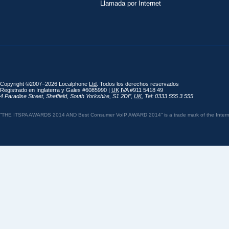
Llamada por Internet
Copyright ©2007–2026 Localphone
Ltd
. Todos los derechos reservados
Registrado en Inglaterra y Gales #6085990 |
UK
IVA
#911 5418 49
4 Paradise Street
,
Sheffield
,
South Yorkshire
,
S1 2DF
,
UK
,
Tel: 0333 555 3 555
“THE ITSPA AWARDS 2014 AND Best Consumer VoIP AWARD 2014” is a trade mark of the Internet 