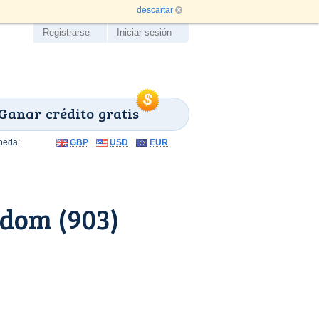
descartar
Registrarse
Iniciar sesión
Ganar crédito gratis
neda:
GBP
USD
EUR
dom (903)