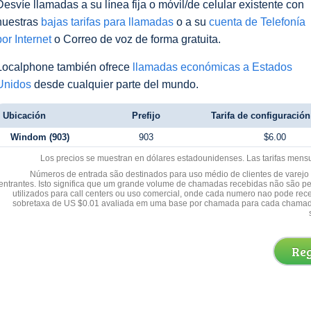
Desvíe llamadas a su línea fija o móvil/de celular existente con
nuestras
bajas tarifas para llamadas
o a su
cuenta de Telefonía
por Internet
o Correo de voz de forma gratuita.
Localphone también ofrece
llamadas económicas a Estados
Unidos
desde cualquier parte del mundo.
Ubicación
Prefijo
Tarifa de configuración 
Windom (903)
903
$6.00
Los precios se muestran en dólares estadounidenses. Las tarifas mens
Números de entrada são destinados para uso médio de clientes de varejo y
entrantes. Isto significa que um grande volume de chamadas recebidas não são p
utilizados para call centers ou uso comercial, onde cada numero nao pode re
sobretaxa de US $0.01 avaliada em uma base por chamada para cada chamad
Reg