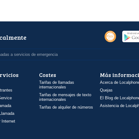
ocalmente
madas a servicios de emergencia
rvicios
Costes
Más informac
Tarifas de llamadas
Acerca de Localphon
internacionales
trantes
Quejas
Tarifas de mensajes de texto
ervice
El Blog de Localphon
internacionales
llamada
Asistencia de Localp
Tarifas de alquiler de números
 Llamada
 Internet