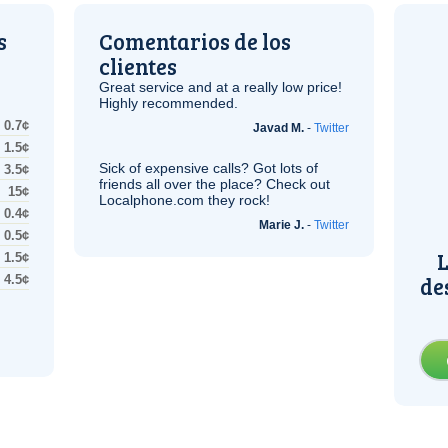
s
Comentarios de los
clientes
Great service and at a really low price!
Highly recommended.
0.7¢
Javad M.
-
Twitter
1.5¢
Sick of expensive calls? Got lots of
3.5¢
friends all over the place? Check out
15¢
Localphone.com they rock!
0.4¢
Marie J.
-
Twitter
0.5¢
L
1.5¢
de
4.5¢