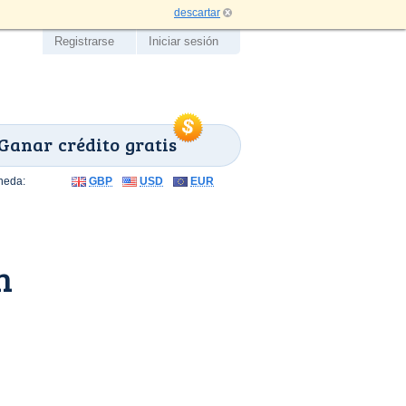
descartar
Registrarse
Iniciar sesión
Ganar crédito gratis
neda:
GBP
USD
EUR
n