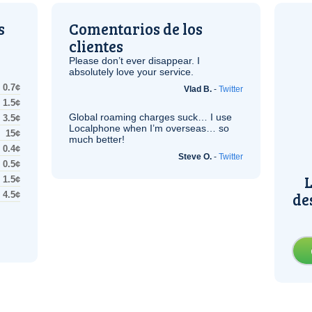
s
Comentarios de los
clientes
Please don’t ever disappear. I
absolutely love your service.
0.7¢
Vlad B.
-
Twitter
1.5¢
Global roaming charges suck… I use
3.5¢
Localphone when I’m overseas… so
15¢
much better!
0.4¢
Steve O.
-
Twitter
0.5¢
L
1.5¢
de
4.5¢