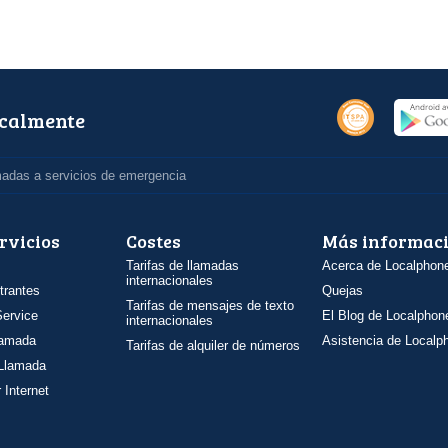
ocalmente
madas a servicios de emergencia
rvicios
Costes
Más informac
Tarifas de llamadas
Acerca de Localphon
internacionales
trantes
Quejas
Tarifas de mensajes de texto
ervice
El Blog de Localphon
internacionales
llamada
Asistencia de Localp
Tarifas de alquiler de números
 Llamada
 Internet