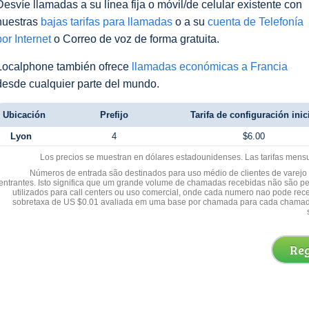
Desvíe llamadas a su línea fija o móvil/de celular existente con
nuestras
bajas tarifas para llamadas
o a su
cuenta de Telefonía
por Internet
o Correo de voz de forma gratuita.
Localphone también ofrece
llamadas económicas a Francia
desde cualquier parte del mundo.
Ubicación
Prefijo
Tarifa de configuración inic
Lyon
4
$6.00
Los precios se muestran en dólares estadounidenses. Las tarifas mens
Números de entrada são destinados para uso médio de clientes de varejo y
entrantes. Isto significa que um grande volume de chamadas recebidas não são p
utilizados para call centers ou uso comercial, onde cada numero nao pode re
sobretaxa de US $0.01 avaliada em uma base por chamada para cada chamad
Reg