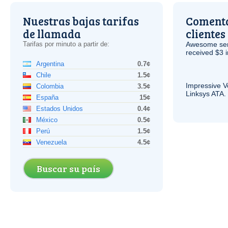
Nuestras bajas tarifas
Comenta
de llamada
clientes
Tarifas por minuto a partir de:
Awesome serv
received $3 in
Argentina
0.7¢
Chile
1.5¢
Impressive
V
Colombia
3.5¢
Linksys
ATA
.
España
15¢
Estados Unidos
0.4¢
México
0.5¢
Perú
1.5¢
Venezuela
4.5¢
Buscar su país