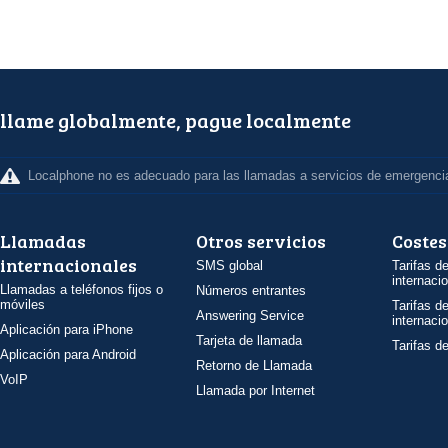
llame globalmente, pague localmente
Localphone no es adecuado para las llamadas a servicios de emergenci
Llamadas
Otros servicios
Costes
internacionales
SMS global
Tarifas d
internaci
Llamadas a teléfonos fijos o
Números entrantes
móviles
Tarifas d
Answering Service
internaci
Aplicación para iPhone
Tarjeta de llamada
Tarifas d
Aplicación para Android
Retorno de Llamada
VoIP
Llamada por Internet