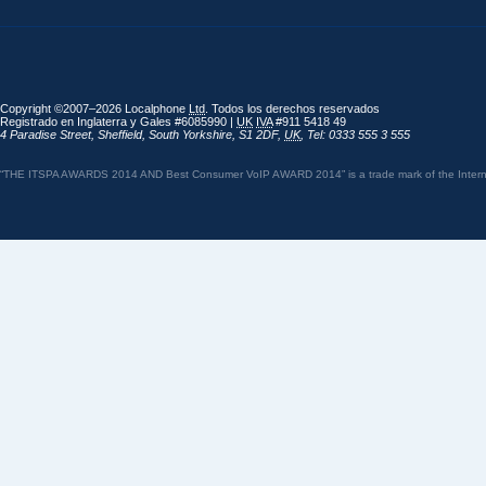
Copyright ©2007–2026 Localphone
Ltd
. Todos los derechos reservados
Registrado en Inglaterra y Gales #6085990 |
UK
IVA
#911 5418 49
4 Paradise Street
,
Sheffield
,
South Yorkshire
,
S1 2DF
,
UK
,
Tel: 0333 555 3 555
“THE ITSPA AWARDS 2014 AND Best Consumer VoIP AWARD 2014” is a trade mark of the Internet 